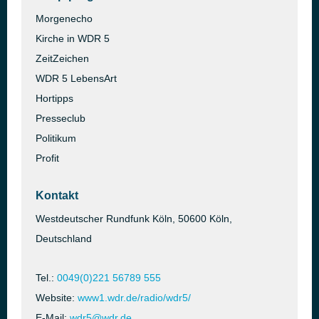
Morgenecho
Kirche in WDR 5
ZeitZeichen
WDR 5 LebensArt
Hortipps
Presseclub
Politikum
Profit
Kontakt
Westdeutscher Rundfunk Köln, 50600 Köln,
Deutschland
Tel.:
0049(0)221 56789 555
Website:
www1.wdr.de/radio/wdr5/
E-Mail:
wdr5@wdr.de