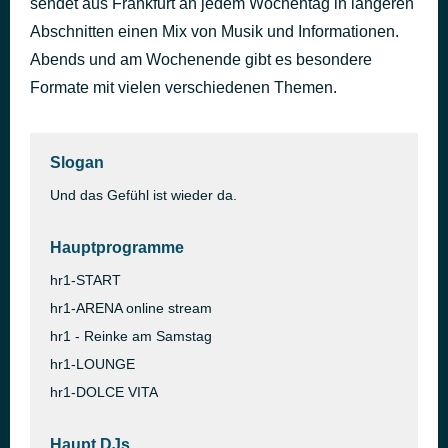
sendet aus Frankfurt an jedem Wochentag in längeren
Slave To Love
Abschnitten einen Mix von Musik und Informationen.
vor 1 Tag
Bryan Ferry
Abends und am Wochenende gibt es besondere
Formate mit vielen verschiedenen Themen.
Slogan
Und das Gefühl ist wieder da.
Hauptprogramme
hr1-START
hr1-ARENA online stream
hr1 - Reinke am Samstag
hr1-LOUNGE
hr1-DOLCE VITA
Haupt DJs