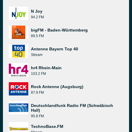
N Joy
94.2 FM
bigFM - Baden-Württemberg
89.5 FM
Antenne Bayern Top 40
Stream
hr4 Rhein-Main
103.2 FM
Rock Antenne (Augsburg)
87.9 FM
Deutschlandfunk Radio FM (Schwäbisch
Hall)
95.8 FM
TechnoBase.FM