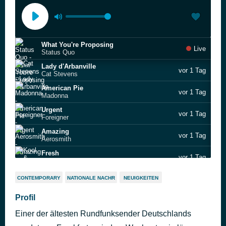
What You're Proposing
Live
Status Quo
Lady d'Arbanville
vor 1 Tag
Cat Stevens
American Pie
vor 1 Tag
Madonna
Urgent
vor 1 Tag
Foreigner
Amazing
vor 1 Tag
Aerosmith
Fresh
vor 1 Tag
Kool & The Gang
Runaway Train
vor 1 Tag
CONTEMPORARY
NATIONALE NACHR
NEUIGKEITEN
Soul Asylum
Self Control
Profil
vor 1 Tag
Laura Branigan
Einer der ältesten Rundfunksender Deutschlands
Midnight Man
vor 1 Tag
Flash And The Pan