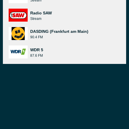
Stream
Radio SAW
Stream
DASDING (Frankfurt am Main)
90.4 FM
WDR 5
87.6 FM