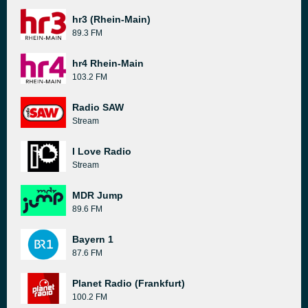
hr3 (Rhein-Main)
89.3 FM
hr4 Rhein-Main
103.2 FM
Radio SAW
Stream
I Love Radio
Stream
MDR Jump
89.6 FM
Bayern 1
87.6 FM
Planet Radio (Frankfurt)
100.2 FM