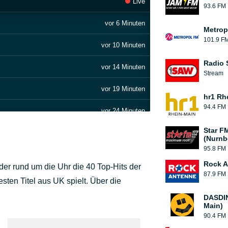
Live
93.6 FM
vor 6 Minuten
Metrop
101.9 F
vor 10 Minuten
Radio
vor 14 Minuten
Stream
vor 19 Minuten
hr1 Rh
94.4 FM
vor 24 Minuten
Star F
vor 29 Minuten
(Nurnb
95.8 FM
vor 34 Minuten
p Demon Hunters Cast
Rock A
der rund um die Uhr die 40 Top-Hits der
87.9 FM
vor 38 Minuten
sten Titel aus UK spielt. Über die
DASDIN
vor 43 Minuten
Main)
90.4 FM