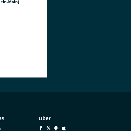
hein-Main)
es
Über
y