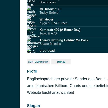
Disco Lines
Mr. Know It All
Teddy Swims
Whatever
Kygo & Tina Turner
Kernkraft 400 (A Better Day)
Topic & A7S
There's Nothing Holdin' Me Back
Shawn Mendes
drop dead
Olivia Rodrigo
Physical
CONTEMPORARY
TOP 40
Dua Lipa
Profil
Golden
HUNTR/X, EJAE, AUDREY NUNA, REI AMI, KPo
Englischsprachiger privater Sender aus Berlin, 
Friendships
Pascal Letoublon
amerikanischen Billbord-Charts und die beliebte
New Religion
Website leicht anzuwählen!
Bebe Rexha
Slogan