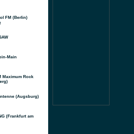
ol FM (Berlin)
M
 SAW
ein-Main
M Maximum Rock
erg)
ntenne (Augsburg)
G (Frankfurt am