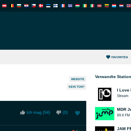
FAVORITEN
Verwandte Statio
WEBSITE
KEIN TON?
I Love
Stream
MDR J
Ich mag (
54
)
(
0
)
89.6 FM
JAM F