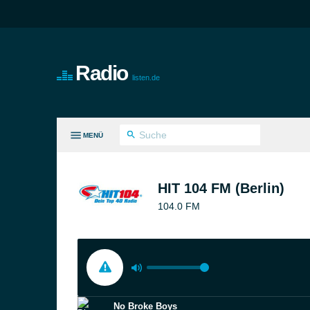
Radio
listen.de
MENÜ
LE GENRES
HIT 104 FM (Berlin)
104.0 FM
No Broke Boys