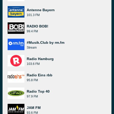
Antenne Bayern
101.3 FM
RADIO BOB!
99.4 FM
#Musik.Club by rm.fm
Stream
Radio Hamburg
103.6 FM
Radio Eins rbb
95.8 FM
Radio Top 40
97.9 FM
JAM FM
93.6 FM