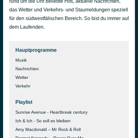
rund um die Uhr beliebte Hits, aktuelle Nachrchten,
Knockin' on Heaven's Door
das Wetter und Verkehrs- und Staumeldungen speziell
vor 3 Tagen
Guns N’ Roses
für den südwestfälischen Bereich. So bist du immer auf
dem Laufenden.
Hauptprogramme
Musik
Nachrichten
Wetter
Verkehr
Playlist
Sunrise Avenue - Heartbreak century
Ich & Ich - So soll es bleiben
Amy Macdonald – Mr Rock & Roll