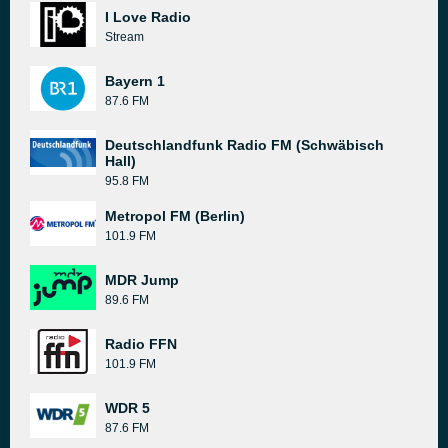
I Love Radio
Stream
Bayern 1
87.6 FM
Deutschlandfunk Radio FM (Schwäbisch
Hall)
95.8 FM
Metropol FM (Berlin)
101.9 FM
MDR Jump
89.6 FM
Radio FFN
101.9 FM
WDR 5
87.6 FM