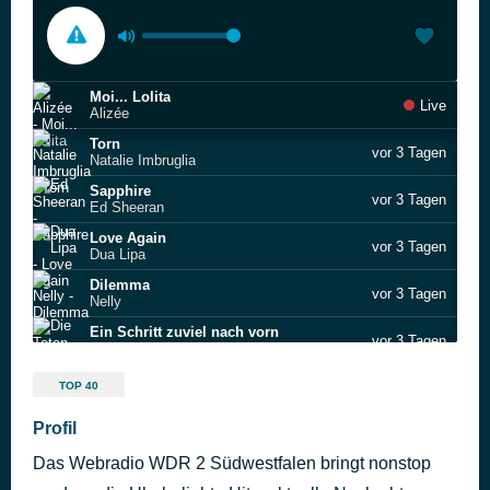
Moi... Lolita
Live
Alizée
Torn
vor 3 Tagen
Natalie Imbruglia
Sapphire
vor 3 Tagen
Ed Sheeran
Love Again
vor 3 Tagen
Dua Lipa
Dilemma
vor 3 Tagen
Nelly
Ein Schritt zuviel nach vorn
vor 3 Tagen
Die Toten Hosen
We're Going To Ibiza
vor 3 Tagen
TOP 40
Vengaboys
Young Right Now
Profil
vor 3 Tagen
Robin Schulz & Felix Jaehn feat. Alida
Das Webradio WDR 2 Südwestfalen bringt nonstop
Stargazing
vor 3 Tagen
Myles Smith