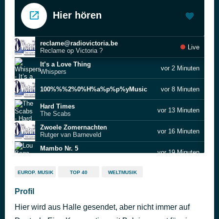
Hier hören
reclame@radiovictoria.be
Live
Reclame op Victoria ?
It’s a Love Thing
vor 2 Minuten
Whispers
100%%%2%0%H%a%p%p%yMusic
vor 8 Minuten
Hard Times
vor 13 Minuten
The Scabs
Zwoele Zomernachten
vor 16 Minuten
Rutger van Barneveld
Mambo Nr. 5
vor 19 Minuten
Lou Bega
Love On Hold
vor 24 Minuten
EUROP. MUSIK
TOP 40
WELTMUSIK
Lucas And Steve
Living On My Own
Profil
vor 27 Minuten
Freddie Mercury
Hier wird aus Halle gesendet, aber nicht immer auf
Nieuws
vor 31 Minuten
Nationaal