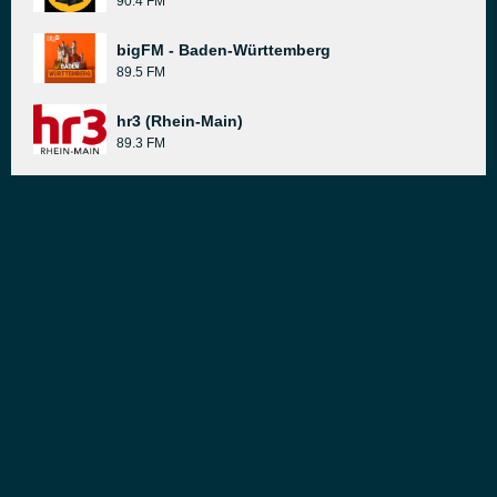
90.4 FM
bigFM - Baden-Württemberg
89.5 FM
hr3 (Rhein-Main)
89.3 FM