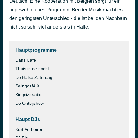
Deutsch. Eine Kooperation mit Belgien sorgt für ein
Toute première fois
ungewöhnliches Programm. Bei der Musik macht es
vor 34 Minuten
Jeanne Mas
den geringsten Unterschied - die ist bei den Nachbarn
nicht so sehr viel anders als in Halle.
Hauptprogramme
Dans Café
Thuis in de nacht
De Halse Zaterdag
Swingcafé XL
Kingsizeradio
De Ontbijshow
Haupt DJs
Kurt Verbeiren