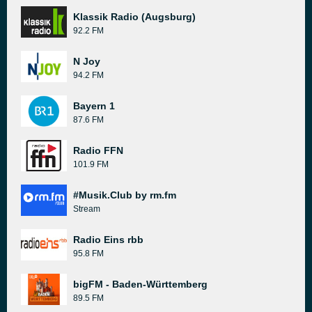
Klassik Radio (Augsburg)
92.2 FM
N Joy
94.2 FM
Bayern 1
87.6 FM
Radio FFN
101.9 FM
#Musik.Club by rm.fm
Stream
Radio Eins rbb
95.8 FM
bigFM - Baden-Württemberg
89.5 FM