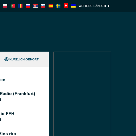
WEITERE LÄNDER
KÜRZLICH GEHÖRT
nen
Radio (Frankfurt)
M
dio FFH
M
Eins rbb