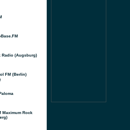
M
oBase.FM
k Radio (Augsburg)
ol FM (Berlin)
M
Paloma
M Maximum Rock
erg)