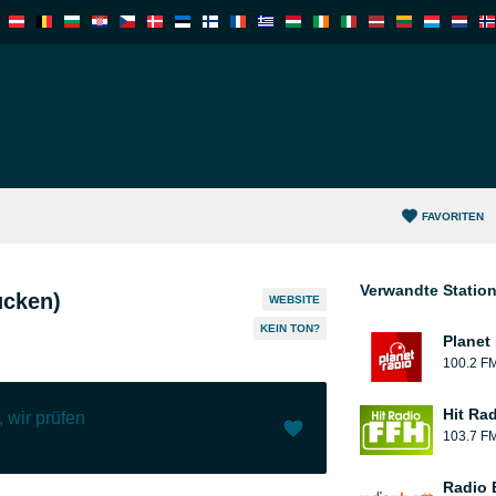
FAVORITEN
Verwandte Statio
ucken)
WEBSITE
KEIN TON?
Planet 
100.2 F
Hit Ra
 wir prüfen
103.7 F
Ich mag (
1
)
(
0
)
Radio 