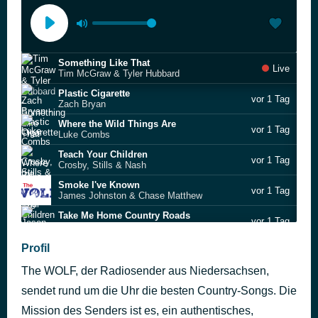
Something Like That
Live
Tim McGraw & Tyler Hubbard
Plastic Cigarette
vor 1 Tag
Zach Bryan
Where the Wild Things Are
vor 1 Tag
Luke Combs
Teach Your Children
vor 1 Tag
Crosby, Stills & Nash
Smoke I've Known
vor 1 Tag
James Johnston & Chase Matthew
Take Me Home Country Roads
vor 1 Tag
Jason Owen
Chasin’ This Drunk
Profil
vor 1 Tag
Riley Green
The WOLF, der Radiosender aus Niedersachsen,
The Middle
vor 1 Tag
Kaitlin Butts feat. Vince Gill
sendet rund um die Uhr die besten Country-Songs. Die
Footloose
Mission des Senders ist es, ein authentisches,
vor 1 Tag
Blake Shelton