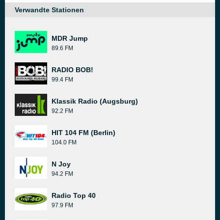
Verwandte Stationen
MDR Jump
89.6 FM
RADIO BOB!
99.4 FM
Klassik Radio (Augsburg)
92.2 FM
HIT 104 FM (Berlin)
104.0 FM
N Joy
94.2 FM
Radio Top 40
97.9 FM