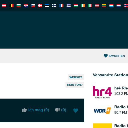
FAVORITEN
Verwandte Statio
WEBSITE
KEIN TON?
hr4 Rh
103.2 F
Radio
Ich mag (
0
)
(
0
)
90.7 FM
Radio