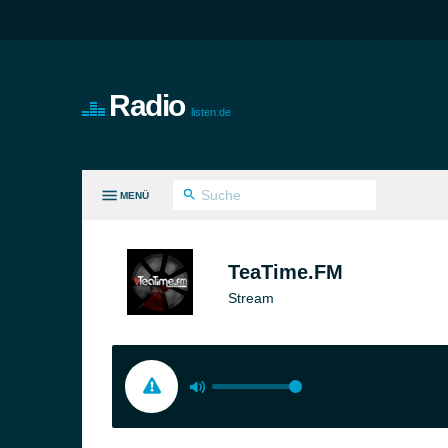
Radio
listen.de
MENÜ
LE GENRES
TeaTime.FM
Stream