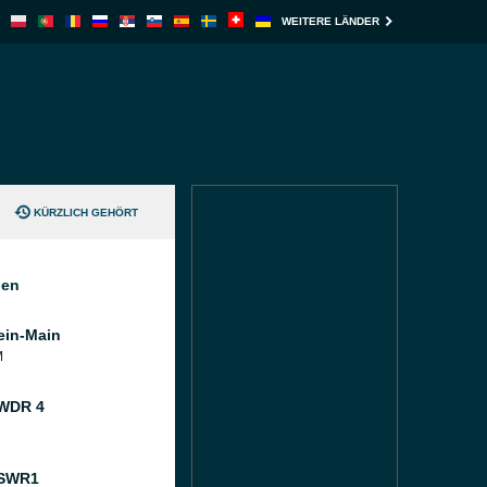
WEITERE LÄNDER
KÜRZLICH GEHÖRT
nen
ein-Main
M
 WDR 4
 SWR1