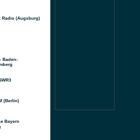
k Radio (Augsburg)
- Baden-
mberg
 SWR3
 (Berlin)
e Bayern
M