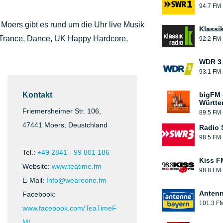
94.7 FM
oers gibt es rund um die Uhr live Musik
Klassi
Trance, Dance, UK Happy Hardcore,
92.2 FM
WDR 3
93.1 FM
Kontakt
bigFM 
Württe
Friemersheimer Str. 106,
89.5 FM
47441 Moers, Deustchland
Radio
98.5 FM
Tel.:
+49 2841 - 99 801 186
Kiss FM
Website:
www.teatime.fm
98.8 FM
E-Mail:
Info@weareone.fm
Antenn
Facebook:
101.3 F
www.facebook.com/TeaTimeF
M/