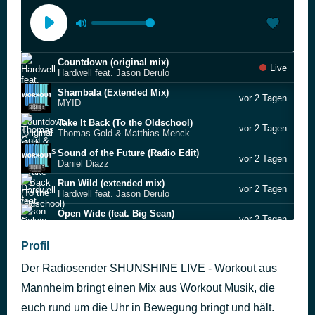
Countdown (original mix)
Live
Hardwell feat. Jason Derulo
Shambala (Extended Mix)
vor 2 Tagen
MYID
Take It Back (To the Oldschool)
vor 2 Tagen
Thomas Gold & Matthias Menck
Sound of the Future (Radio Edit)
vor 2 Tagen
Daniel Diazz
Run Wild (extended mix)
vor 2 Tagen
Hardwell feat. Jason Derulo
Open Wide (feat. Big Sean)
vor 2 Tagen
Calvin Harris
Louder
Profil
vor 2 Tagen
MOTi & NoMerci
Der Radiosender SHUNSHINE LIVE - Workout aus
Outside (Hardwell remix)
vor 2 Tagen
Calvin Harris feat. Ellie Goulding
Mannheim bringt einen Mix aus Workout Musik, die
Kali
euch rund um die Uhr in Bewegung bringt und hält.
vor 2 Tagen
Futuristic Polar Bears & Kevu