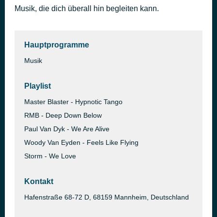
Musik, die dich überall hin begleiten kann.
I Begin to Wonder
vor 1 Stunde
Jean-Claude Ades Vs Lenny Fontana
Hauptprogramme
Musik
Playlist
Master Blaster - Hypnotic Tango
RMB - Deep Down Below
Paul Van Dyk - We Are Alive
Woody Van Eyden - Feels Like Flying
Storm - We Love
Kontakt
Hafenstraße 68-72 D, 68159 Mannheim, Deutschland