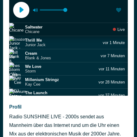
Saltwater
Live
Chicane
Thrill Me
vor 1 Minute
Junior Jack
Cream
vor 7 Minuten
Blank & Jones
We Love
vor 11 Minuten
Storm
Millenium Stringz
vor 28 Minuten
Kay Cee
The Launch
vor 37 Minuten
DJ Jean
Escape
Profil
vor 47 Minuten
Kay Cee
Radio SUNSHINE LIVE - 2000s sendet aus
Get Ready to Bounce (radio Attack)
vor 57 Minuten
Brooklyn Bounce
Mannheim über das Internet rund um die Uhr einen
Pulverturm
Mix aus der elektronischen Musik der 2000er Jahre.
vor 1 Stunde
Niels van Gogh