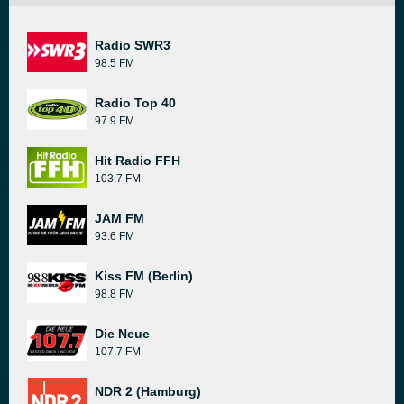
Radio SWR3
98.5 FM
Radio Top 40
97.9 FM
Hit Radio FFH
103.7 FM
JAM FM
93.6 FM
Kiss FM (Berlin)
98.8 FM
Die Neue
107.7 FM
NDR 2 (Hamburg)