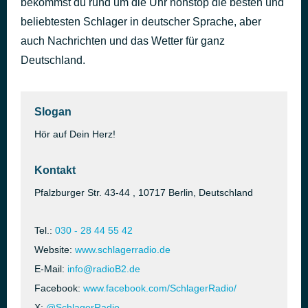
bekommst du rund um die Uhr nonstop die besten und
Ein ganzer Sommer
beliebtesten Schlager in deutscher Sprache, aber
vor 47 Minuten
Virginia Jetzt!
auch Nachrichten und das Wetter für ganz
Deutschland.
Slogan
Hör auf Dein Herz!
Kontakt
Pfalzburger Str. 43-44 , 10717 Berlin, Deutschland
Tel.:
030 - 28 44 55 42
Website:
www.schlagerradio.de
E-Mail:
info@radioB2.de
Facebook:
www.facebook.com/SchlagerRadio/
X:
@SchlagerRadio