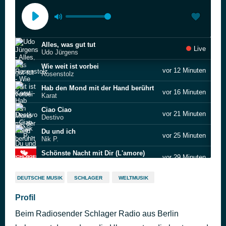
Alles, was gut tut
Live
Udo Jürgens
Wie weit ist vorbei
vor 12 Minuten
Rosenstolz
Hab den Mond mit der Hand berührt
vor 16 Minuten
Karat
Ciao Ciao
vor 21 Minuten
Destivo
Du und ich
vor 25 Minuten
Nik P.
Schönste Nacht mit Dir (L'amore)
vor 29 Minuten
Damiano Maiolini
Wer Liebe lebt
vor 34 Minuten
DEUTSCHE MUSIK
SCHLAGER
WELTMUSIK
Michelle
Hey, ich such hier nicht den größten Lover
Profil
vor 39 Minuten
Kristina Bach
Beim Radiosender Schlager Radio aus Berlin
Buongiorno
vor 42 Minuten
Pietro Basile