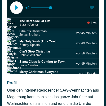
The Best Side Of Life
Live
Sarah Connor
Like It's Christmas
vor 45 Minuten
Jonas Brothers
My Only Wish (This Year)
vor 49 Minuten
Britney Spears
Can’t Stop Christmas
vor 56 Minuten
Robbie Williams
Santa Claus Is Coming to Town
vor 59 Minuten
Frank Sinatra
Merry Christmas Everyone
vor 1 Stunde
Shakin' Stevens
Let It Snow
Profil
vor 1 Stunde
The Goo Goo Dolls
Über den Internet Radiosender SAW-Weihnachten aus
Wonderful Dream (Holidays Are Coming)
vor 1 Stunde
Melanie Thornton
Magdeburg kann man sich das ganze Jahr über auf
Santa Tell Me
Weihnachten einstimmen und rund um die Uhr die
vor 1 Stunde
Ariana Grande