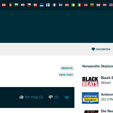
FAVORITEN
Verwandte Statio
WEBSITE
KEIN TON?
Black 
Stream
Antenn
Ich mag (
1
)
(
0
)
101.3 F
Die Ne