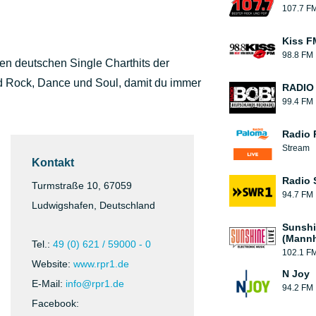
107.7 F
Kiss FM
98.8 FM
en deutschen Single Charthits der
 Rock, Dance und Soul, damit du immer
RADIO
99.4 FM
Radio 
Stream
Kontakt
Radio
Turmstraße 10, 67059
94.7 FM
Ludwigshafen, Deutschland
Sunshi
(Mann
Tel.:
49 (0) 621 / 59000 - 0
102.1 F
Website:
www.rpr1.de
N Joy
E-Mail:
info@rpr1.de
94.2 FM
Facebook: