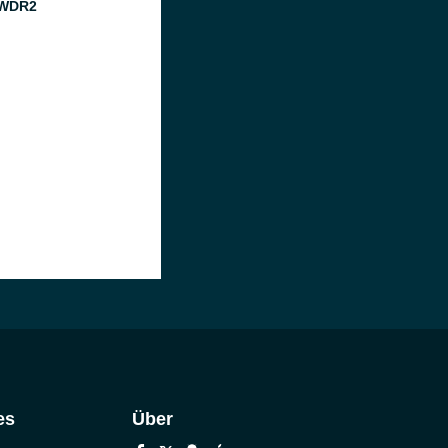
 WDR2
es
Über