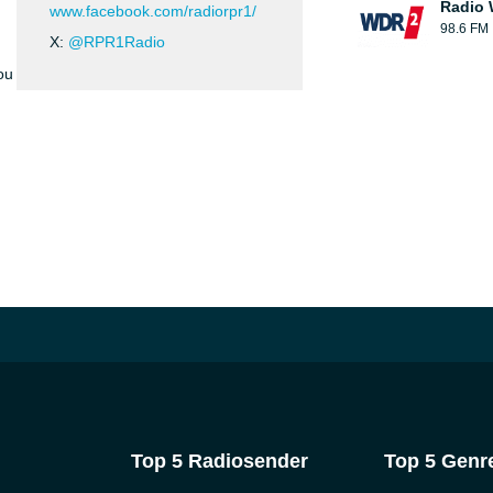
Radio
www.facebook.com/radiorpr1/
98.6 FM
X:
@RPR1Radio
ou
Top 5 Radiosender
Top 5 Genr