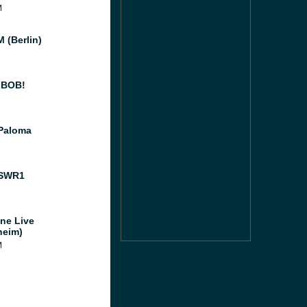
M
 (Berlin)
 BOB!
Paloma
 SWR1
ne Live
heim)
M