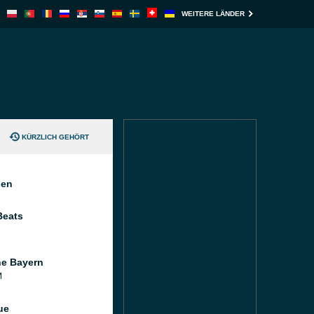
WEITERE LÄNDER
KÜRZLICH GEHÖRT
nen
Beats
e Bayern
M
ue