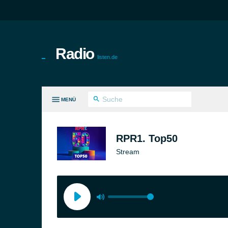
Radio
listen.de
MENÜ
LE GENRES
RPR1. Top50
Stream