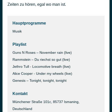
Zeiten zu hören, egal wo man ist.
Good Morning Little Schoolgirl (live)
vor 1 Stunde
Johnny Winter
Hauptprogramme
Musik
Playlist
Guns N Roses – November rain (live)
Rammstein – Du riechst so gut (live)
Jethro Tull - Locomotive breath (live)
Alice Cooper - Under my wheels (live)
Genesis – Tonight, tonight, tonight
Kontakt
Münchener Straße 101c, 85737 Ismaning,
Deutschland