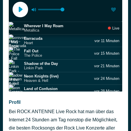
Wherever I May Roam
Live
Metallica
Barracuda
vor 11 Minuten
Heart
Fall Out
vor 15 Minuten
The Police
Shadow of the Day
vor 21 Minuten
Linkin Park
Neon Knights (live)
vor 24 Minuten
Heaven & Hell
Land of Confusion
vor 28 Minuten
Genesis
Smells Like Teen Spirit
Profil
vor 32 Minuten
Nirvana
Bei ROCK ANTENNE Live Rock hat man über das
See the Light (live)
vor 39 Minuten
The Jeff Healey Band
Internet 24 Stunden am Tag nonstop die Möglichkeit,
The Memory Remains
die besten Rocksongs der Rock Live Konzerte aller
vor 48 Minuten
Metallica