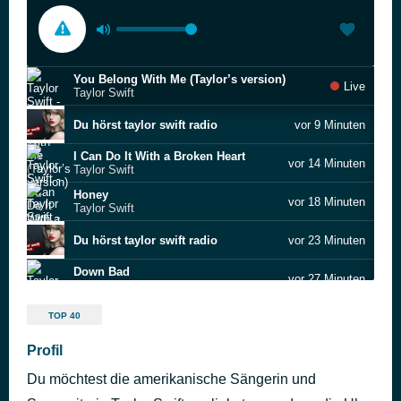
You Belong With Me (Taylor’s version)
Live
Taylor Swift
Du hörst taylor swift radio
vor 9 Minuten
I Can Do It With a Broken Heart
vor 14 Minuten
Taylor Swift
Honey
vor 18 Minuten
Taylor Swift
Du hörst taylor swift radio
vor 23 Minuten
Down Bad
vor 27 Minuten
Taylor Swift
Thinking Out Loud
vor 33 Minuten
TOP 40
Ed Sheeran
Is It Over Now? (Taylor's Version) (From The Vault)
Profil
vor 37 Minuten
Taylor Swift
Du möchtest die amerikanische Sängerin und
You Need to Calm Down
vor 41 Minuten
Taylor Swift