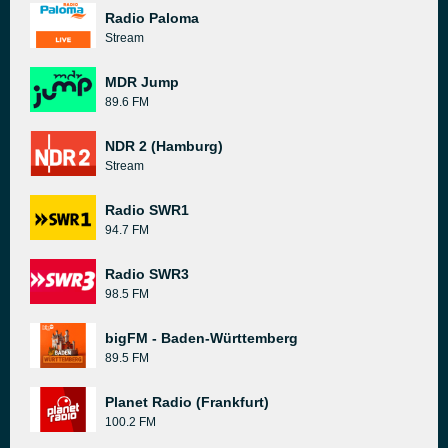
Radio Paloma
Stream
MDR Jump
89.6 FM
NDR 2 (Hamburg)
Stream
Radio SWR1
94.7 FM
Radio SWR3
98.5 FM
bigFM - Baden-Württemberg
89.5 FM
Planet Radio (Frankfurt)
100.2 FM