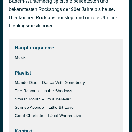
Badem-Württemberg spielt die beliebtesten und
Inside
bekanntesten Rocksongs der 90er Jahre bis heute.
vor 1 Stunde
Stiltskin
Hier können Rockfans nonstop rund um die Uhr ihre
Lieblingsmusik hören.
Hauptprogramme
Musik
Playlist
Mando Diao – Dance With Somebody
The Rasmus – In the Shadows
Smash Mouth – I’m a Believer
Sunrise Avenue – Little Bit Love
Good Charlotte – I Just Wanna Live
Kontakt