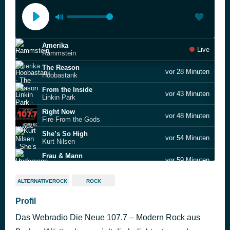
Amerika
Live
Rammstein
The Reason
vor 28 Minuten
Hoobastank
From the Inside
vor 43 Minuten
Linkin Park
Right Now
vor 48 Minuten
Fire From the Gods
She’s So High
vor 54 Minuten
Kurt Nilsen
Frau & Mann
vor 59 Minuten
Lindemann
Hello Joe
vor 1 Stunde
ALTERNATIVEROCK
ROCK
Beatsteaks
Again
Profil
vor 1 Stunde
Lenny Kravitz
Das Webradio Die Neue 107.7 – Modern Rock aus
NEWS VP MR
vor 1 Stunde
NEWS VP MR