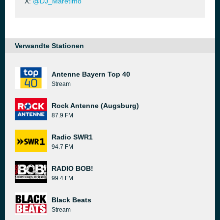
X:
@DJ_Maretimo
Verwandte Stationen
Antenne Bayern Top 40
Stream
Rock Antenne (Augsburg)
87.9 FM
Radio SWR1
94.7 FM
RADIO BOB!
99.4 FM
Black Beats
Stream