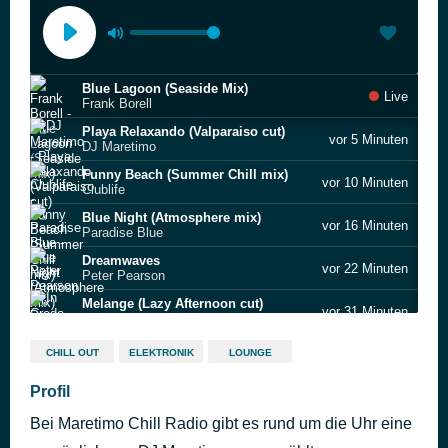
Blue Lagoon (Seaside Mix)
Live
Frank Borell
Playa Relaxando (Valparaiso cut)
vor 5 Minuten
DJ Maretimo
Funny Beach (Summer Chill mix)
vor 10 Minuten
Clublife
Blue Night (Atmosphere mix)
vor 16 Minuten
Paradise Blue
Dreamwaves
vor 22 Minuten
Peter Pearson
Melange (Lazy Afternoon cut)
vor 31 Minuten
In Credo
Nice Holiday (Sax N Chill Mix)
vor 36 Minuten
CHILL OUT
ELEKTRONIK
LOUNGE
Citrus Jam
Love in Stereo
Profil
vor 41 Minuten
Mo'jardo
Bei Maretimo Chill Radio gibt es rund um die Uhr eine
Summer Dreaming (Blue Island mix)
vor 46 Minuten
Cinematic