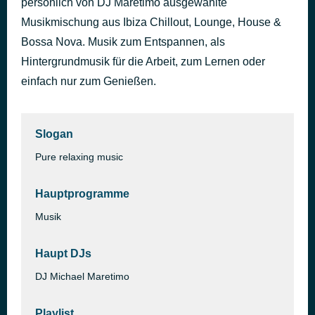
persönlich von DJ Maretimo ausgewählte
Suitcase to Berlin (Travelers cut)
Musikmischung aus Ibiza Chillout, Lounge, House &
vor 50 Minuten
Pascal Dubois
Bossa Nova. Musik zum Entspannen, als
Hintergrundmusik für die Arbeit, zum Lernen oder
einfach nur zum Genießen.
Slogan
Pure relaxing music
Hauptprogramme
Musik
Haupt DJs
DJ Michael Maretimo
Playlist