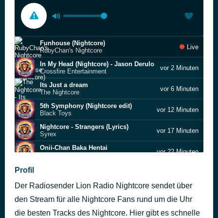
Funhouse (Nightcore)
Live
RubyChan's Nightcore
In My Head (Nightcore) - Jason Derulo
vor 2 Minuten
Crossfire Entertainment
Its Just a dream
vor 6 Minuten
The Nightcore
5th Symphony (Nightcore edit)
vor 12 Minuten
Black Toys
Nightcore - Strangers (Lyrics)
vor 17 Minuten
Syrex
Onii-Chan Baka Hentai
vor 22 Minuten
Imoutosan
WANNABE (Japanese ver.)
Profil
vor 31 Minuten
MUSIC LAB JPN
Der Radiosender Lion Radio Nightcore sendet über
Cover Girl
vor 37 Minuten
Sweet Valley
den Stream für alle Nightcore Fans rund um die Uhr
Wellerman - Sea Shanty (Nightcore)
die besten Tracks des Nightcore. Hier gibt es schnelle
vor 40 Minuten
Nightcore Queen