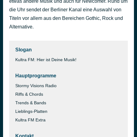
etwas andere Musik und auch für Newcomer. Rund um
You can't be in Love
die Uhr sendet der Berliner Kanal eine Auswahl von
vor 42 Minuten
The Shh
Titeln vor allem aus den Bereichen Gothic, Rock und
Alternative.
Slogan
Kultra FM: Hier ist Deine Musik!
Hauptprogramme
Stormy Visions Radio
Riffs & Chords
Trends & Bands
Lieblings-Platten
Kultra FM Extra
Kontakt