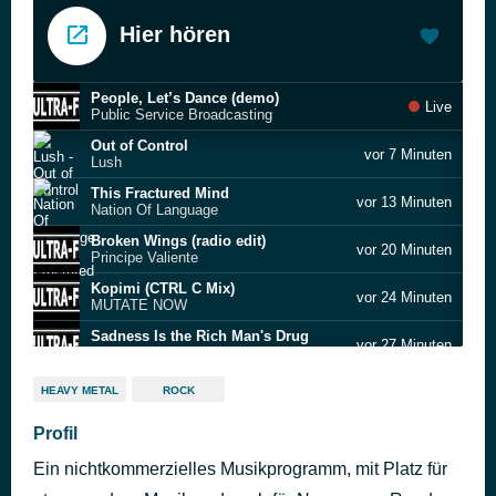
Hier hören
People, Let’s Dance (demo)
Live
Public Service Broadcasting
Out of Control
vor 7 Minuten
Lush
This Fractured Mind
vor 13 Minuten
Nation Of Language
Broken Wings (radio edit)
vor 20 Minuten
Principe Valiente
Kopimi (CTRL C Mix)
vor 24 Minuten
MUTATE NOW
Sadness Is the Rich Man's Drug
vor 27 Minuten
The Ropes
She Comes in the Fall
vor 31 Minuten
HEAVY METAL
ROCK
Inspiral Carpets
Everything Is Wrong
Profil
vor 35 Minuten
Interpol
Ein nichtkommerzielles Musikprogramm, mit Platz für
Rainbow Girl
vor 38 Minuten
P B S M