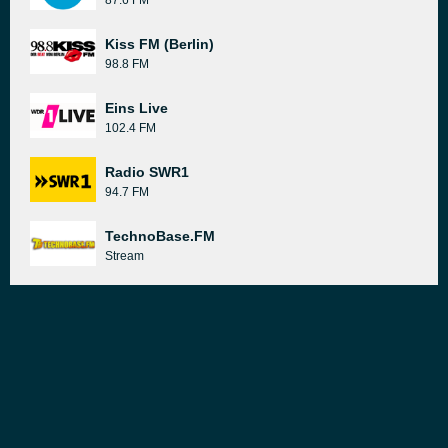
87.6 FM
Kiss FM (Berlin)
98.8 FM
Eins Live
102.4 FM
Radio SWR1
94.7 FM
TechnoBase.FM
Stream