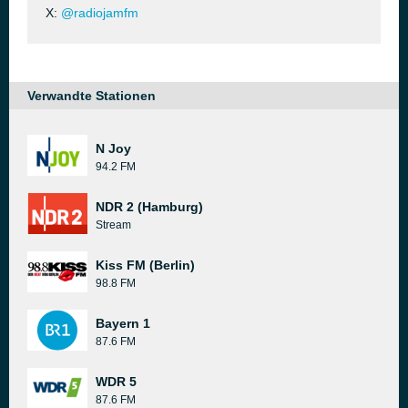
X:
@radiojamfm
Verwandte Stationen
N Joy
94.2 FM
NDR 2 (Hamburg)
Stream
Kiss FM (Berlin)
98.8 FM
Bayern 1
87.6 FM
WDR 5
87.6 FM