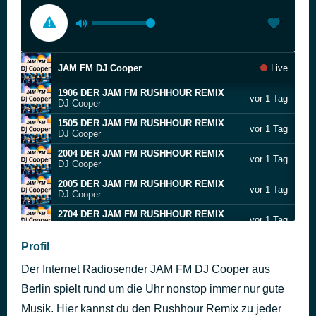
JAM FM DJ Cooper
Live
1906 DER JAM FM RUSHHOUR REMIX
vor 1 Tag
DJ Cooper
1505 DER JAM FM RUSHHOUR REMIX
vor 1 Tag
DJ Cooper
2004 DER JAM FM RUSHHOUR REMIX
vor 1 Tag
DJ Cooper
2005 DER JAM FM RUSHHOUR REMIX
vor 1 Tag
DJ Cooper
2704 DER JAM FM RUSHHOUR REMIX
vor 1 Tag
DJ Cooper
0106 DER JAM FM RUSHHOUR REMIX
Profil
vor 1 Tag
DJ Cooper
Der Internet Radiosender JAM FM DJ Cooper aus
1004 DER JAM FM RUSHHOUR REMIX
vor 1 Tag
DJ Cooper
Berlin spielt rund um die Uhr nonstop immer nur gute
1704 DER JAM FM RUSHHOUR REMIX
Musik. Hier kannst du den Rushhour Remix zu jeder
vor 1 Tag
DJ Cooper