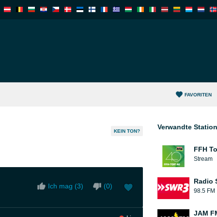
FAVORITEN
Verwandte Statio
KEIN TON?
FFH To
Stream
Radio
Ich mag (
3
)
(
0
)
98.5 FM
JAM F