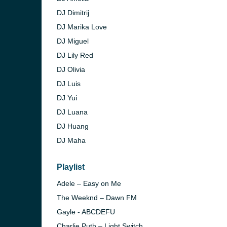
DJ Dimitrij
DJ Marika Love
DJ Miguel
DJ Lily Red
berg)
DJ Olivia
DJ Luis
DJ Yui
DJ Luana
DJ Huang
DJ Maha
Playlist
Adele – Easy on Me
The Weeknd – Dawn FM
Gayle - ABCDEFU
Charlie Puth – Light Switch