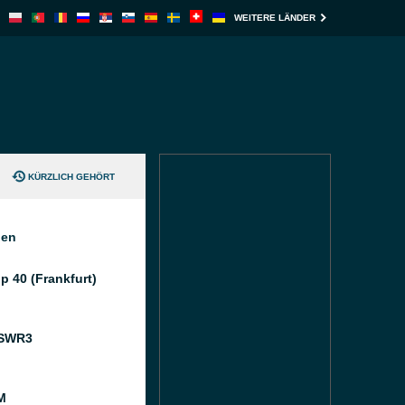
WEITERE LÄNDER
KÜRZLICH GEHÖRT
nen
p 40 (Frankfurt)
 SWR3
M