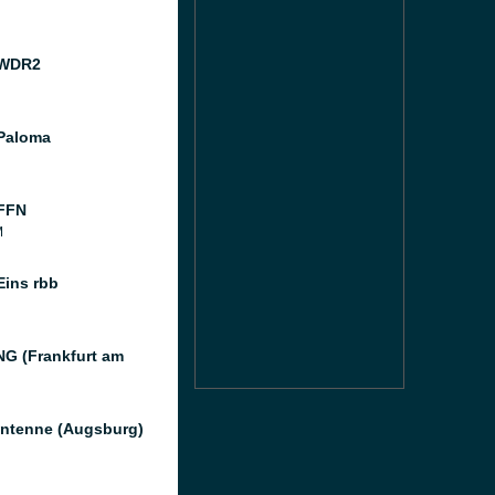
 WDR2
Paloma
FFN
M
Eins rbb
G (Frankfurt am
ntenne (Augsburg)