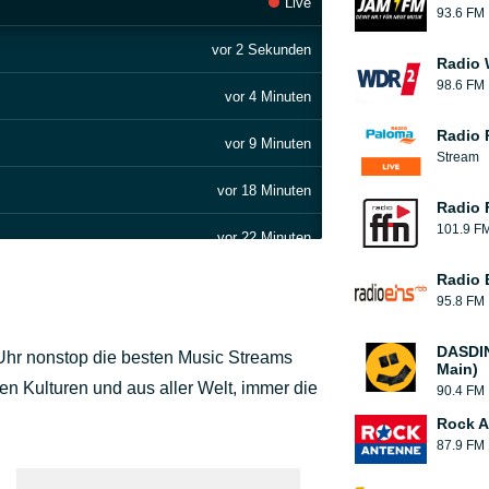
Live
93.6 FM
vor 2 Sekunden
Radio
98.6 FM
vor 4 Minuten
Radio 
vor 9 Minuten
Stream
vor 18 Minuten
Radio 
101.9 F
vor 22 Minuten
Radio 
vor 29 Minuten
95.8 FM
vor 33 Minuten
DASDIN
e Uhr nonstop die besten Music Streams
Main)
vor 37 Minuten
n Kulturen und aus aller Welt, immer die
90.4 FM
Rock A
vor 45 Minuten
87.9 FM