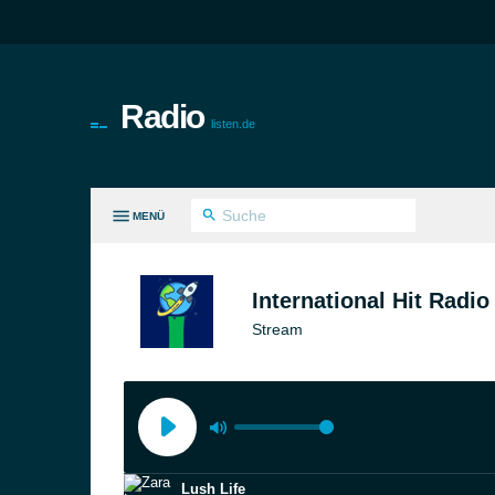
Radio
listen.de
MENÜ
LE GENRES
International Hit Radio
Stream
Lush Life