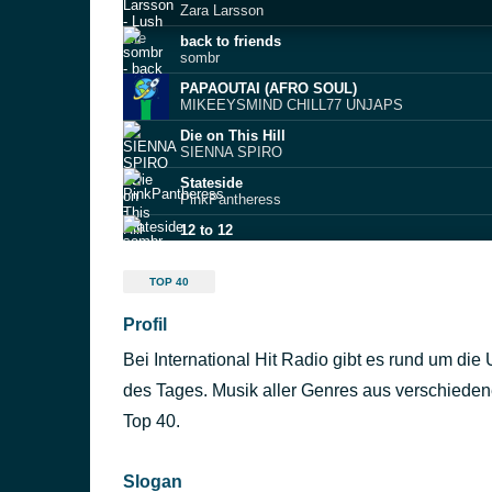
Zara Larsson
back to friends
sombr
PAPAOUTAI (AFRO SOUL)
MIKEEYSMIND CHILL77 UNJAPS
Die on This Hill
SIENNA SPIRO
Stateside
PinkPantheress
12 to 12
sombr
????? (#1 MOSCOW)
TOP 40
NLO
Profil
Opalite
Taylor Swift
Bei International Hit Radio gibt es rund um di
Die With a Smile
Lady Gaga & Ariana Grande
des Tages. Musik aller Genres aus verschiedene
DAISIES
Top 40.
Justin Bieber
Slogan