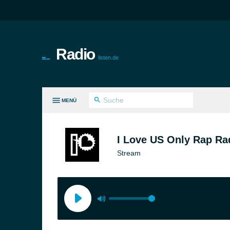
Radio
listen.de
MENÜ
LE GENRES
I Love US Only Rap Ra
Stream