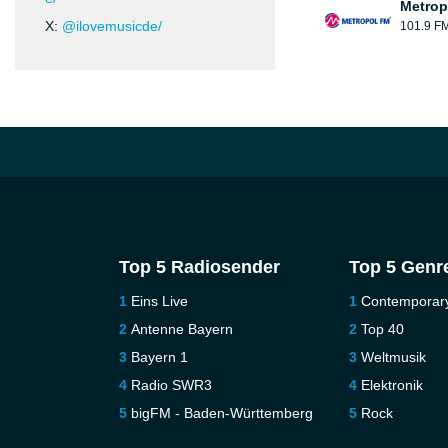
Metrop
X:
@ilovemusicde/
101.9 F
Top 5 Radiosender
Top 5 Genr
Eins Live
Contemporar
Antenne Bayern
Top 40
Bayern 1
Weltmusik
Radio SWR3
Elektronik
bigFM - Baden-Württemberg
Rock