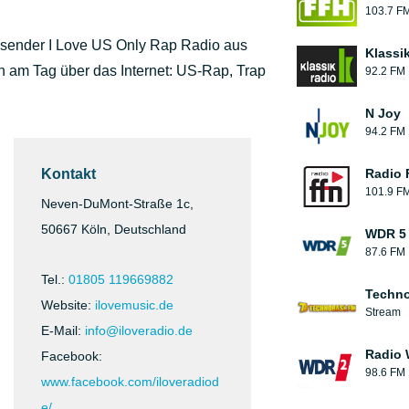
103.7 F
osender I Love US Only Rap Radio aus
Klassi
n am Tag über das Internet: US-Rap, Trap
92.2 FM
N Joy
94.2 FM
Kontakt
Radio 
101.9 F
Neven-DuMont-Straße 1c,
50667 Köln, Deutschland
WDR 5
87.6 FM
Tel.:
01805 119669882
Techn
Website:
ilovemusic.de
Stream
E-Mail:
info@iloveradio.de
Radio
Facebook:
98.6 FM
www.facebook.com/iloveradiod
e/