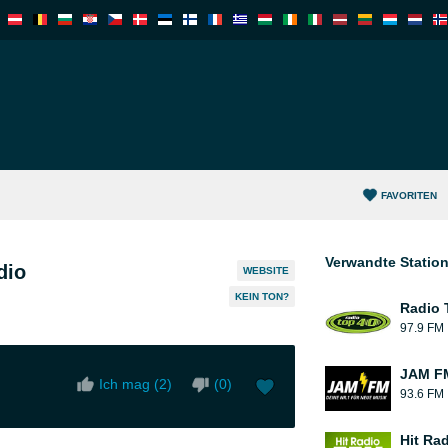
FAVORITEN
Verwandte Statio
dio
WEBSITE
KEIN TON?
Radio 
97.9 FM
JAM F
Ich mag (
2
)
(
0
)
93.6 FM
Hit Ra