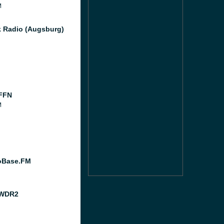
M
k Radio (Augsburg)
FFN
M
oBase.FM
 WDR2