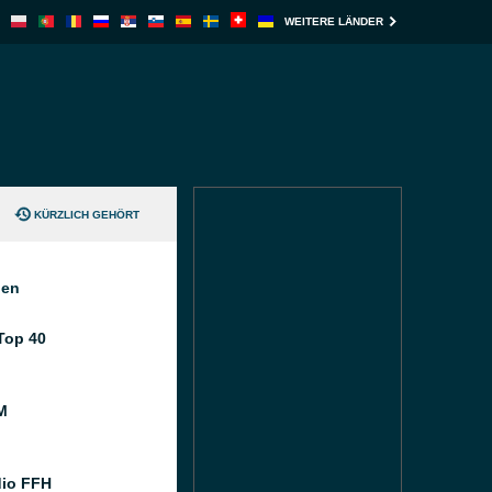
WEITERE LÄNDER
KÜRZLICH GEHÖRT
nen
Top 40
M
dio FFH