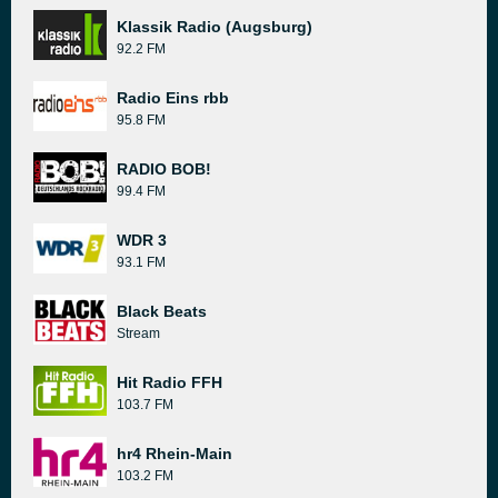
Klassik Radio (Augsburg)
92.2 FM
Radio Eins rbb
95.8 FM
RADIO BOB!
99.4 FM
WDR 3
93.1 FM
Black Beats
Stream
Hit Radio FFH
103.7 FM
hr4 Rhein-Main
103.2 FM