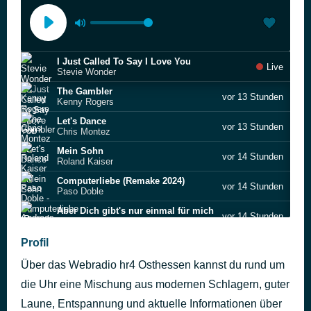
I Just Called To Say I Love You
Live
Stevie Wonder
The Gambler
vor 13 Stunden
Kenny Rogers
Let's Dance
vor 13 Stunden
Chris Montez
Mein Sohn
vor 14 Stunden
Roland Kaiser
Computerliebe (Remake 2024)
vor 14 Stunden
Paso Doble
Aber Dich gibt's nur einmal für mich
vor 14 Stunden
Andreas Martin
Fly Away Pretty Flamingo
Profil
vor 14 Stunden
Peggy March
Über das Webradio hr4 Osthessen kannst du rund um
Wunderschön
vor 14 Stunden
Unheilig
die Uhr eine Mischung aus modernen Schlagern, guter
Mama Lorraine
Laune, Entspannung und aktuelle Informationen über
vor 14 Stunden
Andrea Jürgens