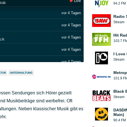
Live
trák
94.2 FM
vor 4 Tagen
Radio
Stream
vor 4 Tagen
Hit Ra
vor 4 Tagen
cik
103.7 F
vor 4 Tagen
I Love
Stream
vor 4 Tagen
iner
Metrop
LTUR
UNTERHALTUNG
vor 4 Tagen
101.9 F
vor 5 Tagen
ncourt
Black 
dessen Sendungen sich Hörer gezielt
Stream
vor 5 Tagen
nd Musikbeiträge sind werbefrei. Oft
ltungen. Neben klassischer Musik gibt es
DASDIN
vor 5 Tagen
kin
Main)
ehr.
90.4 FM