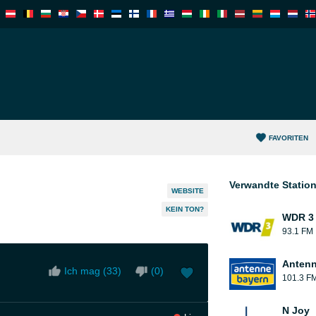
FAVORITEN
Verwandte Statio
WEBSITE
KEIN TON?
WDR 3
93.1 FM
Antenn
Ich mag (
33
)
(
0
)
101.3 F
N Joy