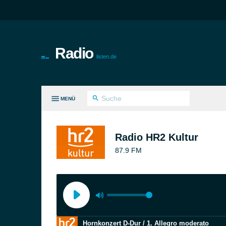
Radio
listen.de
MENÜ
LE GENRES
Radio HR2 Kultur
87.9 FM
Hornkonzert D-Dur / 1. Allegro moderato