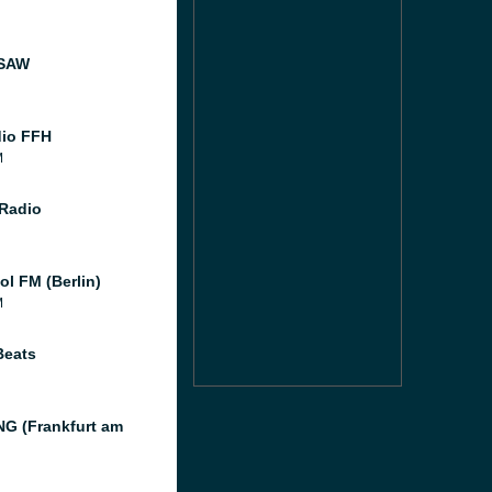
 SAW
dio FFH
M
 Radio
ol FM (Berlin)
M
Beats
G (Frankfurt am