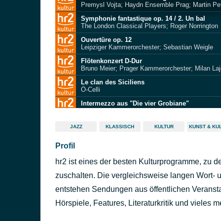
Premysl Vojta; Haydn Ensemble Prag; Martin Pe
Symphonie fantastique op. 14 / 2. Un bal
The London Classical Players; Roger Norrington
Ouvertüre op. 12
Leipziger Kammerorchester; Sebastian Weigle
Flötenkonzert D-Dur
Bruno Meier; Prager Kammerorchester; Milan Laj
Le clan des Siciliens
Ô-Celli
Intermezzo aus "Die vier Grobiane"
Academy of St. Martin-in-the-Fields; Neville Marr
Marionas
JAZZ
KLASSISCH
KULTUR
KUNST & KU
Armoniosi Concerti
Profil
5. Sinfonie B-Dur D 485 / 1. Allegro
Royal Concertgebouw Orchestra; Nikolaus Harno
hr2 ist eines der besten Kulturprogramme, zu 
Sonate G-Dur op. 5 Nr. 4 / 3. Passacaglia
La Cetra Barockorchester; Maurice Steger
zuschalten. Die vergleichsweise langen Wort- u
Fuge g-moll , BWV 542
entstehen Sendungen aus öffentlichen Veransta
BBC Symphony Orchestra London; Leonard Slat
Hörspiele, Features, Literaturkritik und vieles m