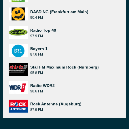
DASDING (Frankfurt am Main)
90.4 FM
Radio Top 40
97.9 FM
Bayern 1
87.6 FM
Star FM Maximum Rock (Nurnberg)
95.8 FM
Radio WDR2
98.6 FM
Rock Antenne (Augsburg)
87.9 FM