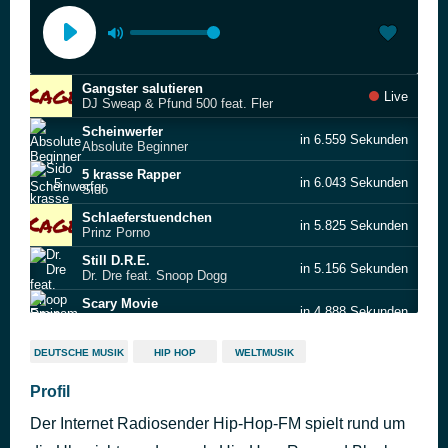
Gangster salutieren
Live
DJ Sweap & Pfund 500 feat. Fler
Scheinwerfer
in 6.559 Sekunden
Absolute Beginner
5 krasse Rapper
in 6.043 Sekunden
Sido
Schlaeferstuendchen
in 5.825 Sekunden
Prinz Porno
Still D.R.E.
in 5.156 Sekunden
Dr. Dre feat. Snoop Dogg
Scary Movie
in 4.888 Sekunden
Eminem feat. Dido
Area Codes
in 4.401 Sekunden
DEUTSCHE MUSIK
HIP HOP
WELTMUSIK
Ludacris feat. Sleepy Brown
Creepin' (Solo)
Profil
in 4.012 Sekunden
Chamilionaire Ft. Ludacris
Der Internet Radiosender Hip-Hop-FM spielt rund um
Touch It
in 3.744 Sekunden
Busta Rhymes