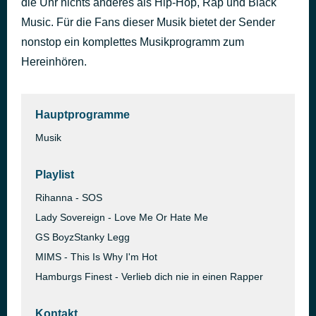
die Uhr nichts anderes als Hip-Hop, Rap und Black
Because I Got High
Music. Für die Fans dieser Musik bietet der Sender
in 3.530 Sekunden
Afroman
nonstop ein komplettes Musikprogramm zum
Hereinhören.
Hauptprogramme
Musik
Playlist
Rihanna - SOS
Lady Sovereign - Love Me Or Hate Me
GS BoyzStanky Legg
MIMS - This Is Why I'm Hot
Hamburgs Finest - Verlieb dich nie in einen Rapper
Kontakt