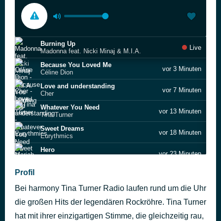
Burning Up
Live
Madonna feat. Nicki Minaj & M.I.A.
Because You Loved Me
vor 3 Minuten
Céline Dion
Love and understanding
vor 7 Minuten
Cher
Whatever You Need
vor 13 Minuten
Tina Turner
Sweet Dreams
vor 18 Minuten
Eurythmics
Hero
vor 23 Minuten
Mariah Carey
All At Once
Profil
vor 27 Minuten
Whitney Houston
Bei harmony Tina Turner Radio laufen rund um die Uhr
Strong Enough
vor 32 Minuten
Cher
die großen Hits der legendären Rockröhre. Tina Turner
On Silent Wings
hat mit ihrer einzigartigen Stimme, die gleichzeitig rau,
vor 37 Minuten
Tina Turner