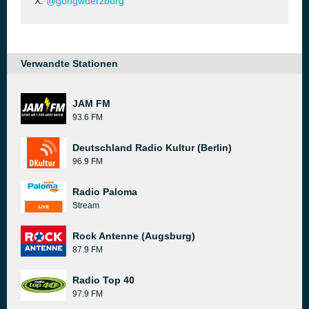
X:
@gongwuerzburg
Verwandte Stationen
JAM FM
93.6 FM
Deutschland Radio Kultur (Berlin)
96.9 FM
Radio Paloma
Stream
Rock Antenne (Augsburg)
87.9 FM
Radio Top 40
97.9 FM