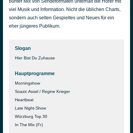
bunter Mix von Sendeformaten unterhält die Hörer mit
I Just Might
viel Musik und Information. Nicht die üblichen Charts,
vor 51 Minuten
Bruno Mars
sondern auch selten Gespieltes und Neues für ein
eher jüngeres Publikum.
Slogan
Hier Bist Du Zuhause
Hauptprogramme
Morningshow
Soazic Assel / Regine Krieger
Heartbeat
Late Night-Show
Würzburg Top 30
In The Mix (Fr)