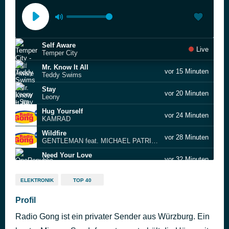
Self Aware
Live
Temper City
Mr. Know It All
vor 15 Minuten
Teddy Swims
Stay
vor 20 Minuten
Leony
Hug Yourself
vor 24 Minuten
KAMRAD
Wildfire
vor 28 Minuten
GENTLEMAN feat. MICHAEL PATRICK KELLY
Need Your Love
vor 32 Minuten
OneRepublic
I Adore You
vor 38 Minuten
ELEKTRONIK
TOP 40
HUGEL, Stefy De Cicco, Hugo Cantarra & Nikol Apatini
Shape Of You
Profil
vor 42 Minuten
Ed Sheeran
Radio Gong ist ein privater Sender aus Würzburg. Ein
Dai Dai (Radio Edit)
vor 47 Minuten
SHAKIRA x BURNA BOY