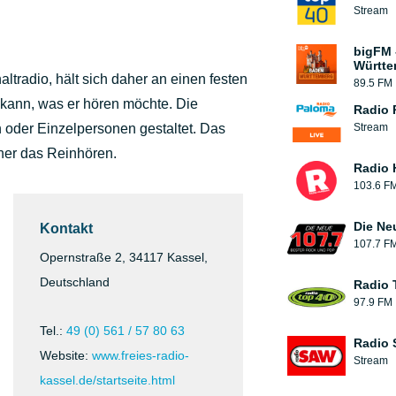
Stream
bigFM 
Württe
ltradio, hält sich daher an einen festen
89.5 FM
kann, was er hören möchte. Die
Radio 
oder Einzelpersonen gestaltet. Das
Stream
her das Reinhören.
Radio
103.6 F
Die Ne
Kontakt
107.7 F
Opernstraße 2, 34117 Kassel,
Deutschland
Radio 
97.9 FM
Tel.:
49 (0) 561 / 57 80 63
Radio
Website:
www.freies-radio-
Stream
kassel.de/startseite.html