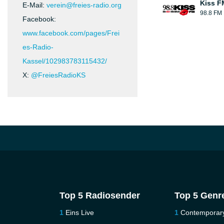
Kiss FM
E-Mail:
verein@freies-radio.org
98.8 FM
Facebook:
www.facebook.com/pages/Frei
es-Radio-
Kassel/102983783115432/
X:
@FreiesRadioKS
Top 5 Radiosender
Top 5 Genr
Eins Live
Contemporar