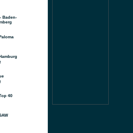
- Baden-
mberg
Paloma
 Hamburg
M
ue
M
Top 40
 SAW