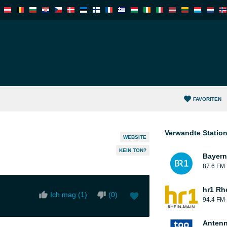
FAVORITEN
Verwandte Statio
WEBSITE
KEIN TON?
Bayern
87.6 FM
hr1 Rh
Ich mag (
1
)
(
0
)
94.4 FM
Antenn