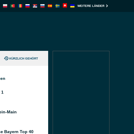
WEITERE LÄNDER
KÜRZLICH GEHÖRT
nen
 1
ein-Main
e Bayern Top 40