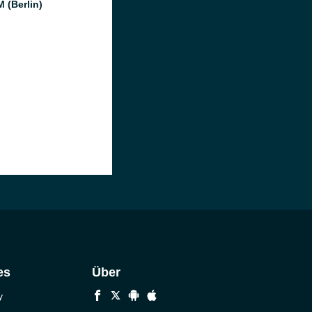
 (Berlin)
es
Über
y