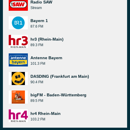
Radio SAW
Stream
Bayern 1
87.6 FM
hr3 (Rhein-Main)
89.3 FM
Antenne Bayern
101.3 FM
DASDING (Frankfurt am Main)
90.4 FM
bigFM - Baden-Württemberg
89.5 FM
hr4 Rhein-Main
103.2 FM