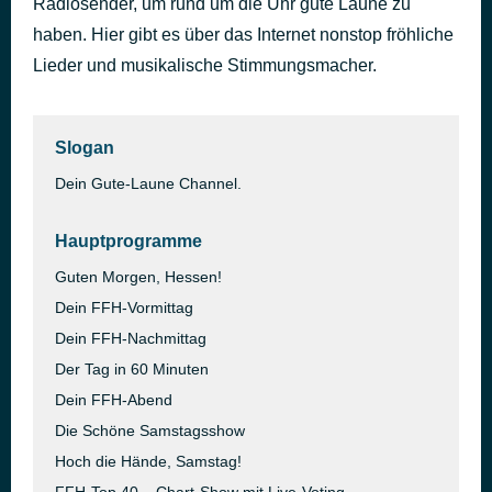
Radiosender, um rund um die Uhr gute Laune zu
let you
haben. Hier gibt es über das Internet nonstop fröhliche
vor 53 Minuten
iann dior
Lieder und musikalische Stimmungsmacher.
Slogan
Dein Gute-Laune Channel.
Hauptprogramme
Guten Morgen, Hessen!
Dein FFH-Vormittag
Dein FFH-Nachmittag
Der Tag in 60 Minuten
Dein FFH-Abend
Die Schöne Samstagsshow
Hoch die Hände, Samstag!