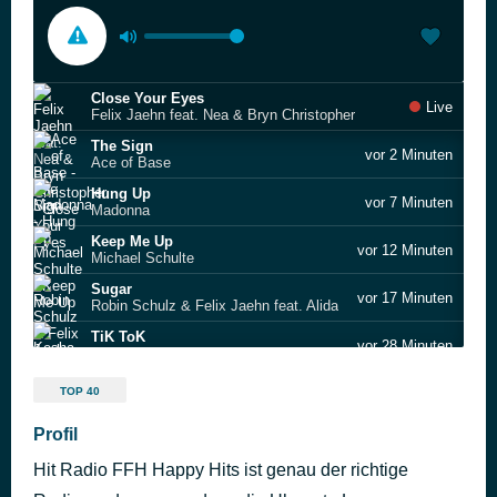
Close Your Eyes
Live
Felix Jaehn feat. Nea & Bryn Christopher
The Sign
vor 2 Minuten
Ace of Base
Hung Up
vor 7 Minuten
Madonna
Keep Me Up
vor 12 Minuten
Michael Schulte
Sugar
vor 17 Minuten
Robin Schulz & Felix Jaehn feat. Alida
TiK ToK
vor 28 Minuten
Kesha
Do It Again
vor 36 Minuten
TOP 40
Ray Dalton
Reality
Profil
vor 40 Minuten
Lost Frequencies
Hit Radio FFH Happy Hits ist genau der richtige
Be My Lover
vor 45 Minuten
La Bouche