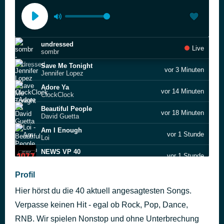
undressed
Live
sombr
Save Me Tonight
vor 3 Minuten
Jennifer Lopez
Adore Ya
vor 14 Minuten
ClockClock
Beautiful People
vor 18 Minuten
David Guetta
Am I Enough
vor 1 Stunde
Loi
NEWS VP 40
vor 1 Stunde
NEWS VP 40
bandaids
Profil
vor 2 Stunden
Katy Perry
Hier hörst du die 40 aktuell angesagtesten Songs.
New Religion
vor 2 Stunden
Bebe Rexha
Verpasse keinen Hit - egal ob Rock, Pop, Dance,
All My Life
RNB. Wir spielen Nonstop und ohne Unterbrechung
vor 2 Stunden
Purple Disco Machine feat. Moss Kena & The Knocks