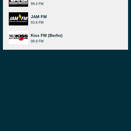
99.4 FM
JAM FM
93.6 FM
Kiss FM (Berlin)
98.8 FM