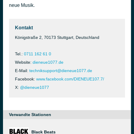
neue Musik.
Dai dai
vor 2 Stunden
Shakira feat. Wyclef Jean
Kontakt
Königstraße 2, 70173 Stuttgart, Deutschland
Tel.:
0711 162 61 0
Website:
dieneue1077.de
E-Mail:
techniksupport@dieneue1077.de
Facebook:
www.facebook.com/DIENEUE107.7/
X:
@dieneue1077
Verwandte Stationen
Black Beats