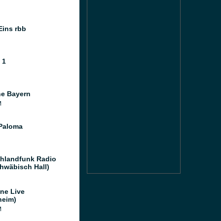
Eins rbb
 1
e Bayern
M
Paloma
hlandfunk Radio
hwäbisch Hall)
ne Live
heim)
M