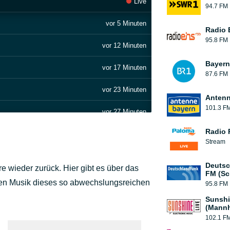
Live
94.7 FM
vor 5 Minuten
Radio 
95.8 FM
vor 12 Minuten
Bayern
vor 17 Minuten
87.6 FM
vor 23 Minuten
Antenn
101.3 F
vor 27 Minuten
Radio 
vor 34 Minuten
Stream
vor 38 Minuten
Deutsc
re wieder zurück. Hier gibt es über das
FM (Sc
vor 43 Minuten
sten Musik dieses so abwechslungsreichen
95.8 FM
Sunshi
vor 50 Minuten
(Mann
102.1 F