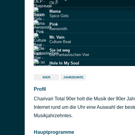
Oli.P
Mama
Spice Girls
Pink
Aerosmith
Mr. Vain
Culture Beat
Sie ist weg
Die Fantastischen Vier
Hole In My Soul
Aerosmith
The World Is Not Enough
90ER
JAHRZEHNTE
Garbage
Profil
Quit Playing Games (With My Heart)
Backstreet Boys
Charivari Total 90er holt die Musik der 90er Jah
Quit Playing Games
Backstreet Boys
Internet rund um die Uhr eine Auswahl der be
Don't Cry (live)
Musikjahrzehntes.
Guns N’ Roses
Hauptprogramme