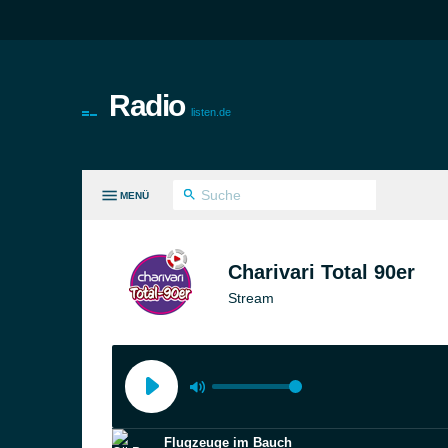
Radio
listen.de
MENÜ
LE GENRES
Charivari Total 90er
Stream
Flugzeuge im Bauch