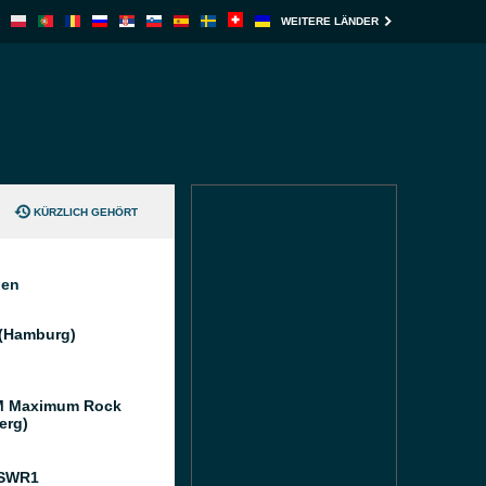
WEITERE LÄNDER
KÜRZLICH GEHÖRT
nen
(Hamburg)
M Maximum Rock
erg)
 SWR1