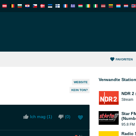
FAVORITEN
Verwandte Statio
WEBSITE
KEIN TON?
NDR 2 
Stream
Star F
Ich mag (
1
)
(
0
)
(Nurnb
95.8 FM
Radio