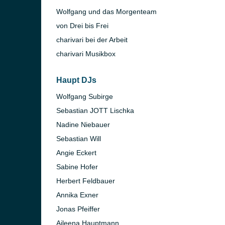
Wolfgang und das Morgenteam
von Drei bis Frei
charivari bei der Arbeit
charivari Musikbox
Haupt DJs
Wolfgang Subirge
Sebastian JOTT Lischka
)
Nadine Niebauer
in)
Sebastian Will
Angie Eckert
Sabine Hofer
Herbert Feldbauer
Annika Exner
Jonas Pfeiffer
Aileena Hauptmann