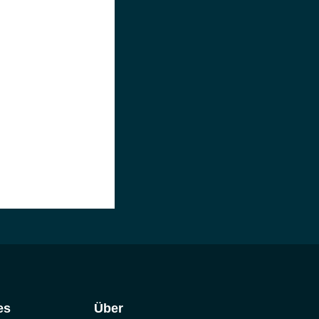
es
Über