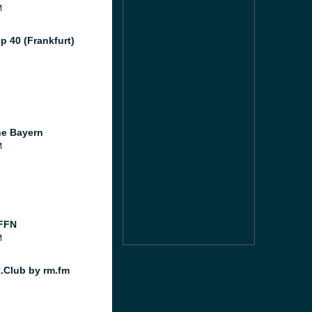
M
p 40 (Frankfurt)
e Bayern
M
FFN
M
.Club by rm.fm