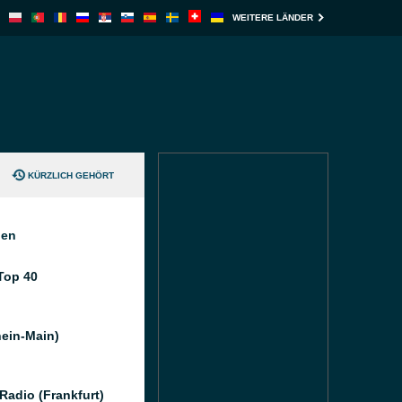
WEITERE LÄNDER
KÜRZLICH GEHÖRT
nen
Top 40
hein-Main)
Radio (Frankfurt)