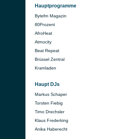
Hauptprogramme
Bytefm Magazin
80Prozent
AfroHeat
Atmocity
Beat Repeat
Brüssel Zentral
Kramladen
)
in)
Haupt DJs
Markus Schaper
Torsten Fiebig
Timo Drechsler
Klaus Frederking
Anika Haberecht