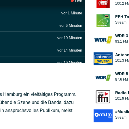
Live
100.2 F
vor 1 Minute
FFH To
Stream
vor 6 Minuten
WDR 3
vor 10 Minuten
93.1 FM
vor 14 Minuten
Antenn
101.3 F
vor 19 Minuten
WDR 5
vor 24 Minuten
87.6 FM
vor 28 Minuten
Radio 
s Hamburg ein vielfältiges Programm.
101.9 F
vor 32 Minuten
s über die Szene und die Bands, dazu
 ein anspruchsvolles Publikum, meist
#Musik
vor 38 Minuten
Stream