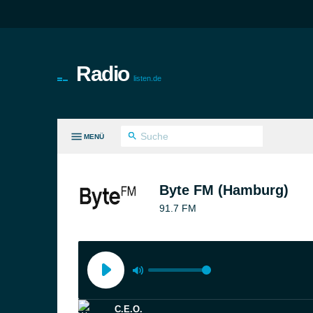
Radio
listen.de
MENÜ
LE GENRES
Byte FM (Hamburg)
91.7 FM
C.E.O.