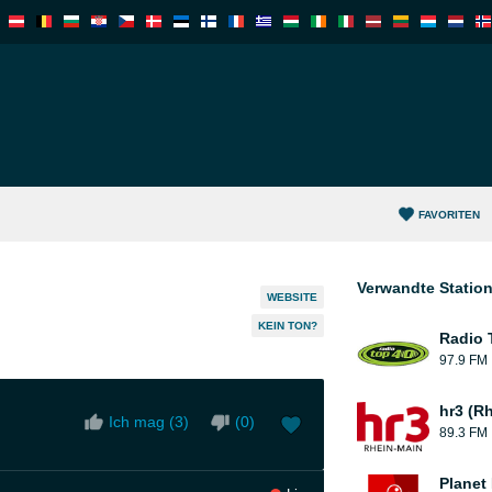
FAVORITEN
Verwandte Statio
WEBSITE
KEIN TON?
Radio 
97.9 FM
hr3 (R
Ich mag (
3
)
(
0
)
89.3 FM
Planet 