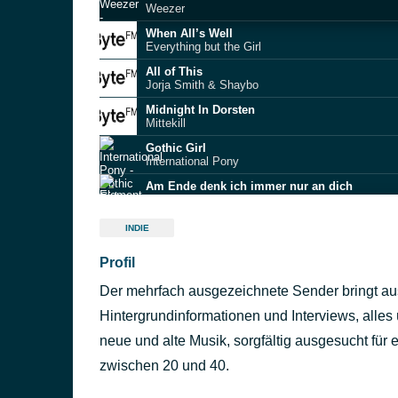
Weezer
When All’s Well
Everything but the Girl
All of This
Jorja Smith & Shaybo
Midnight In Dorsten
Mittekill
Gothic Girl
International Pony
Am Ende denk ich immer nur an dich
Element of Crime
Sommer
INDIE
Sebastian Lehmann
Profil
Wings
The Shacks
Der mehrfach ausgezeichnete Sender bringt au
One song away from crying
Rachel Chinouriri
Hintergrundinformationen und Interviews, alle
Come on Let's Go
neue und alte Musik, sorgfältig ausgesucht für
Broadcast
zwischen 20 und 40.