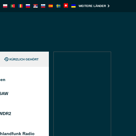
WEITERE LÄNDER
KÜRZLICH GEHÖRT
nen
 SAW
 WDR2
hlandfunk Radio