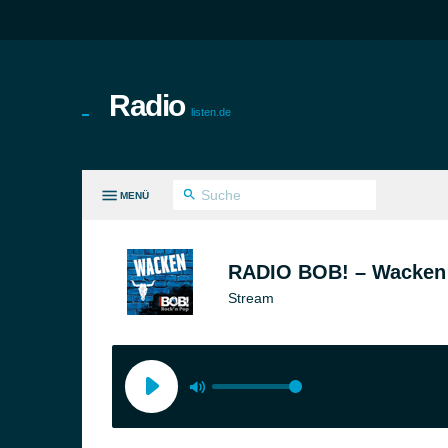
Radio
listen.de
MENÜ
LE GENRES
RADIO BOB! – Wacken
Stream