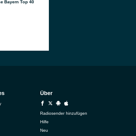
e Bayern Top 40
es
Über
y
Radiosender hinzufügen
Hilfe
Neu