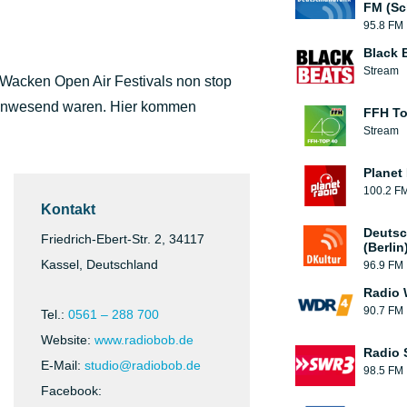
FM (Sc
95.8 FM
Black 
Stream
Wacken Open Air Festivals non stop
 anwesend waren. Hier kommen
FFH To
Stream
Planet 
100.2 F
Kontakt
Deutsc
Friedrich-Ebert-Str. 2, 34117
(Berlin
Kassel, Deutschland
96.9 FM
Radio
90.7 FM
Tel.:
0561 – 288 700
Website:
www.radiobob.de
Radio
E-Mail:
studio@radiobob.de
98.5 FM
Facebook: