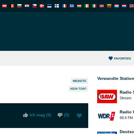
FAVORITEN
Verwandte Statio
WEBSITE
KEIN TON?
Radio
Stream
Radio
Ich mag (
9
)
(
0
)
98.6 FM
Deutsc