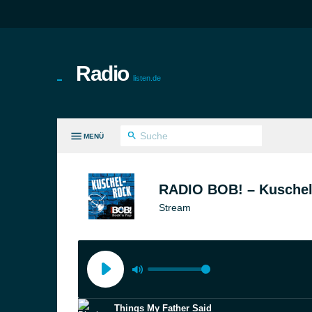
Radio
listen.de
MENÜ
LE GENRES
RADIO BOB! – Kuschel
Stream
Things My Father Said