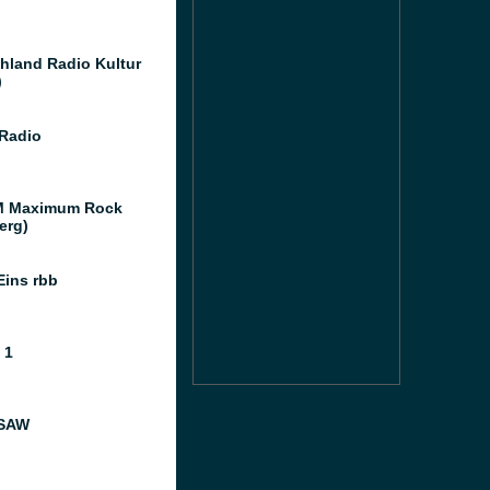
hland Radio Kultur
)
 Radio
M Maximum Rock
erg)
Eins rbb
 1
 SAW