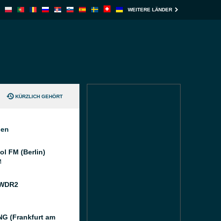
WEITERE LÄNDER
KÜRZLICH GEHÖRT
nen
ol FM (Berlin)
M
 WDR2
G (Frankfurt am