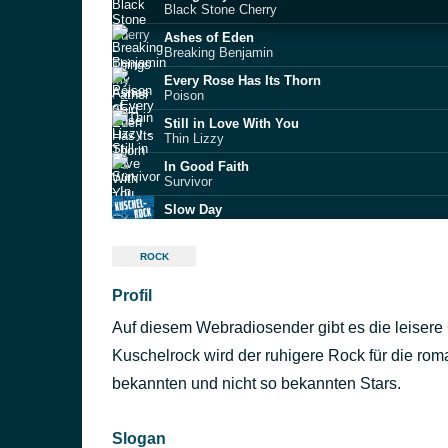
Black Stone Cherry
Ashes of Eden
Breaking Benjamin
Every Rose Has Its Thorn
Poison
Still in Love With You
Thin Lizzy
In Good Faith
Survivor
Slow Day
Die Happy
Taciturn
ROCK
Stone Sour
Profil
Miles Away
Winger
Auf diesem Webradiosender gibt es die leiser
(You Want to) Make a Memory
Bon Jovi
Kuschelrock wird der ruhigere Rock für die rom
A Whiter Shade of Pale
bekannten und nicht so bekannten Stars.
Procol Harum
Slogan