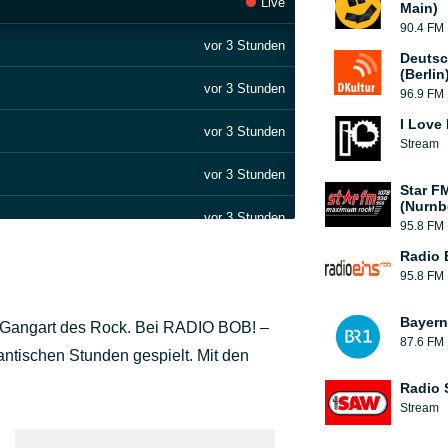
Live
Main)
90.4 FM
vor 3 Stunden
Deutsc
(Berlin
vor 3 Stunden
96.9 FM
I Love
vor 3 Stunden
Stream
vor 3 Stunden
Star F
(Nurnb
vor 3 Stunden
95.8 FM
Radio 
vor 3 Stunden
95.8 FM
vor 4 Stunden
Bayern
e Gangart des Rock. Bei RADIO BOB! –
87.6 FM
vor 4 Stunden
antischen Stunden gespielt. Mit den
Radio
vor 4 Stunden
Stream