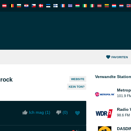
FAVORITEN
Verwandte Statio
rock
WEBSITE
KEIN TON?
Metrop
101.9 F
Radio
Ich mag (
1
)
(
0
)
98.6 FM
DASDIN