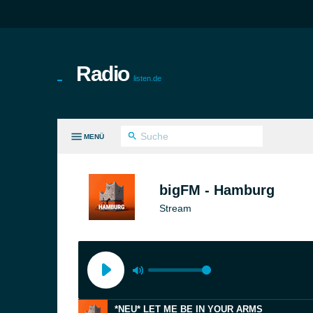
Radio
listen.de
MENÜ
LE GENRES
bigFM - Hamburg
Stream
*NEU* LET ME BE IN YOUR ARMS