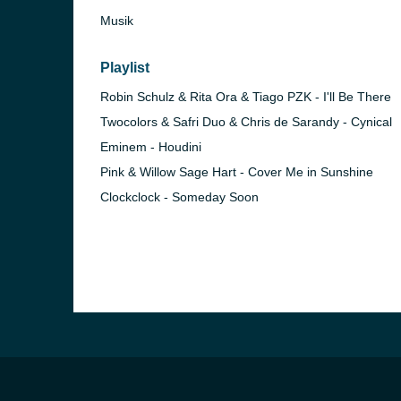
Musik
Playlist
Robin Schulz & Rita Ora & Tiago PZK - I'll Be There
Twocolors & Safri Duo & Chris de Sarandy - Cynical
Eminem - Houdini
Pink & Willow Sage Hart - Cover Me in Sunshine
Clockclock - Someday Soon
)
in)