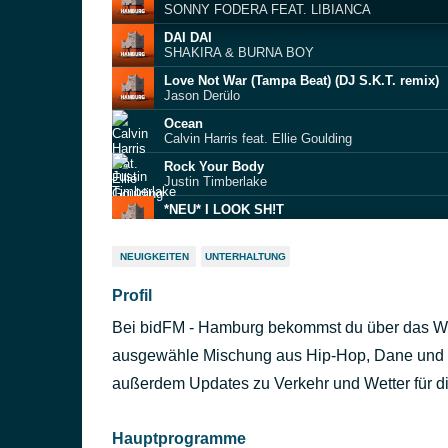
SONNY FODERA FEAT. LIBIANCA
DAI DAI
SHAKIRA & BURNA BOY
Love Not War (Tampa Beat) (DJ S.K.T. remix)
Jason Derülo
Ocean
Calvin Harris feat. Ellie Goulding
Rock Your Body
Justin Timberlake
*NEU* I LOOK SH!T
ELY OAKS & LAVINIA
Sorry Papi
NEUIGKEITEN
UNTERHALTUNG
Topic x Bebe Rexha
Profil
Fortnight
Taylor Swift
Bei bidFM - Hamburg bekommst du über das W
257ers Intro
257ers
ausgewähle Mischung aus Hip-Hop, Dane und d
Just Keep Watching
außerdem Updates zu Verkehr und Wetter für d
Tate McRae
Hauptprogramme