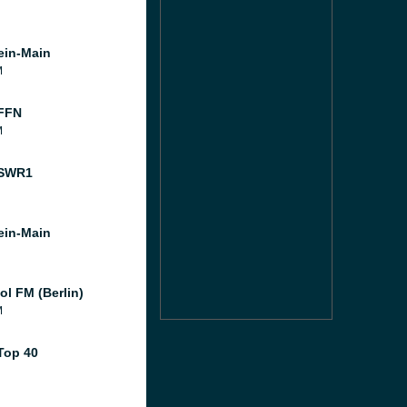
ein-Main
M
FFN
M
 SWR1
ein-Main
ol FM (Berlin)
M
Top 40