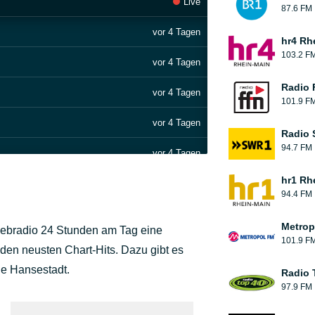
Live
87.6 FM
vor 4 Tagen
hr4 Rh
103.2 F
vor 4 Tagen
Radio 
vor 4 Tagen
101.9 F
vor 4 Tagen
Radio
94.7 FM
vor 4 Tagen
hr1 Rh
vor 4 Tagen
94.4 FM
vor 4 Tagen
Metrop
ebradio 24 Stunden am Tag eine
101.9 F
vor 4 Tagen
en neusten Chart-Hits. Dazu gibt es
ie Hansestadt.
Radio 
vor 4 Tagen
97.9 FM