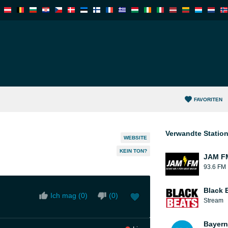
FAVORITEN
Verwandte Statio
WEBSITE
KEIN TON?
JAM F
93.6 FM
Black 
Ich mag (
0
)
(
0
)
Stream
Bayern