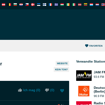
FAVORITEN
Verwandte Statio
r
WEBSITE
KEIN TON?
JAM F
93.6 FM
Deutsc
Ich mag (
0
)
(
0
)
(Berlin
96.9 FM
Radio