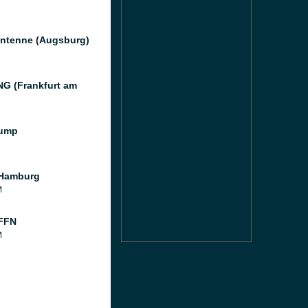
ntenne (Augsburg)
G (Frankfurt am
ump
 Hamburg
M
FFN
M