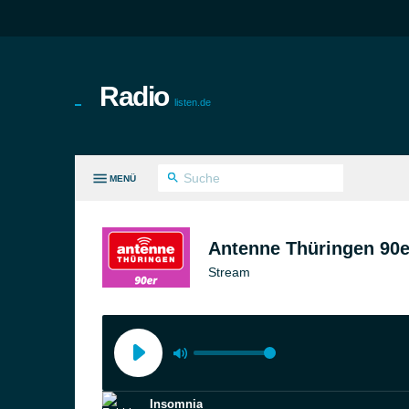
Radio
listen.de
MENÜ
LE GENRES
Antenne Thüringen 90e
Stream
Insomnia