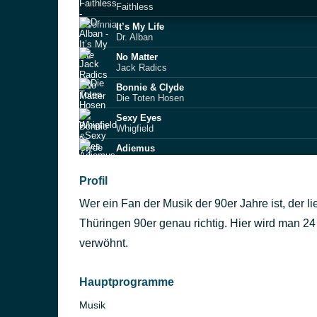
Faithless
It’s My Life
Dr. Alban
No Matter
Jack Radics
Bonnie & Clyde
Die Toten Hosen
Sexy Eyes
Whigfield
Adiemus
Adiemus
One More Try
Profil
Timmy T
Wer ein Fan der Musik der 90er Jahre ist, der l
Samba de Janeiro
Bellini
Thüringen 90er genau richtig. Hier wird man 2
Gettin' Jiggy With It
verwöhnt.
Will Smith
Kiss From A Rose
Seal
Hauptprogramme
Musik