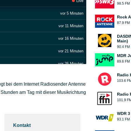
Live
98.5 FM
vor 5 Minuten
Rock A
87.9 FM
vor 11 Minuten
DASDIN
vor 16 Minuten
Main)
90.4 FM
vor 21 Minuten
MDR J
89.6 FM
vor 26 Minuten
Radio
vor 31 Minuten
103.6 F
iegt bei dem Internet Radiosender Antenne
vor 38 Minuten
4 Stunden am Tag mit dieser Musikrichtung
Radio 
101.9 F
vor 43 Minuten
WDR 3
vor 50 Minuten
93.1 FM
Kontakt