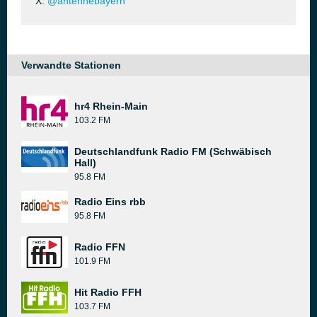
X:
@antennebayern
Verwandte Stationen
hr4 Rhein-Main
103.2 FM
Deutschlandfunk Radio FM (Schwäbisch
Hall)
95.8 FM
Radio Eins rbb
95.8 FM
Radio FFN
101.9 FM
Hit Radio FFH
103.7 FM