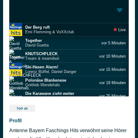
Der Berg ruft
Live
Emi Flemming & VoXXclub
Together
vor 5 Minuten
David Guetta
KNUTSCHFLECK
vor 10 Minuten
Tream & treamiboii
Ski-Hasen Alarm!
vor 15 Minuten
Lorenz Büffel, Daniel Danger
Polonäse Blankenese
vor 19 Minuten
Gottlieb Wendehals
Die Karawane zieht weiter
vor 25 Minuten
Höhner
Die Nacht von Freitag auf Montag
vor 30 Minuten
TOP 40
Partynator
Flieger grüß mir die Sonne
Profil
vor 34 Minuten
Extrabreit
Antenne Bayern Faschings Hits verwöhnt seine Hörer
Ich mag Jungs
vor 39 Minuten
Lisa Maren