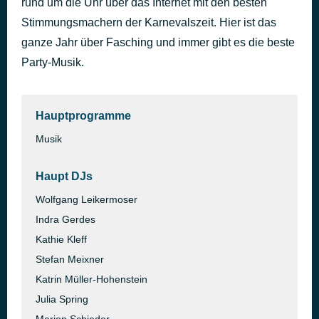
rund um die Uhr über das Internet mit den besten
Wo ist meine Mama
Stimmungsmachern der Karnevalszeit. Hier ist das
vor 44 Minuten
Mickie Krause
ganze Jahr über Fasching und immer gibt es die beste
Party-Musik.
Hauptprogramme
Musik
Haupt DJs
Wolfgang Leikermoser
Indra Gerdes
Kathie Kleff
Stefan Meixner
Katrin Müller-Hohenstein
Julia Spring