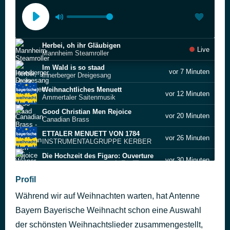
Herbei, oh ihr Gläubigen
Live
Mannheim Steamroller
Im Wald is so staad
vor 7 Minuten
Innerberger Dreigesang
Weihnachtliches Menuett
vor 12 Minuten
Ammertaler Saitenmusik
Good Christian Men Rejoice
vor 20 Minuten
Canadian Brass
ETTALER MENUETT VON 1784
vor 26 Minuten
INSTRUMENTALGRUPPE KERBER
Die Hochzeit des Figaro: Ouverture
vor 30 Minuten
Wiener Philharmoniker, 小澤征爾
Jetzt fangen wir zu singen an
Profil
vor 34 Minuten
MÜNCHENER MOTETTEN CHOR
Während wir auf Weihnachten warten, hat Antenne
Adeste Fideles
vor 40 Minuten
Philadelphia Brass Ensemble
Bayern Bayerische Weihnacht schon eine Auswahl
Lasst Uns Lauschen
der schönsten Weihnachtslieder zusammengestellt,
vor 48 Minuten
Dresdner Kreuzchor