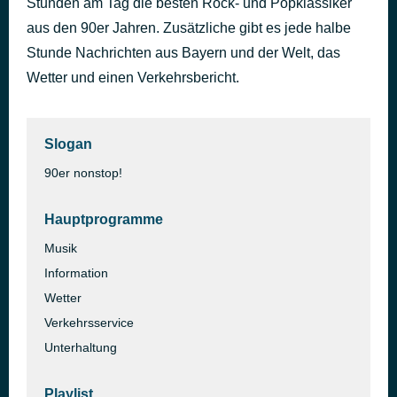
Stunden am Tag die besten Rock- und Popklassiker
Easy
aus den 90er Jahren. Zusätzliche gibt es jede halbe
vor 37 Minuten
Faith No More
Stunde Nachrichten aus Bayern und der Welt, das
Wetter und einen Verkehrsbericht.
Slogan
90er nonstop!
Hauptprogramme
Musik
Information
Wetter
Verkehrsservice
Unterhaltung
Playlist