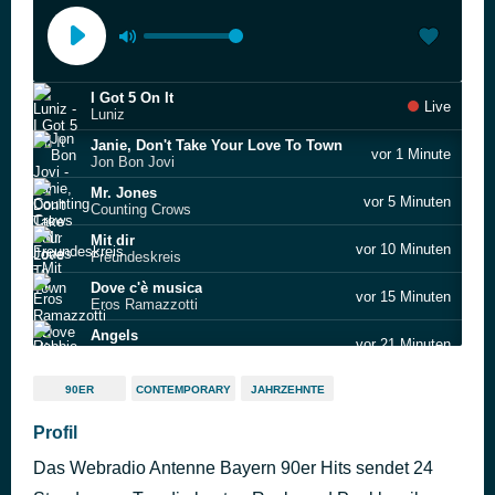
I Got 5 On It
Live
Luniz
Janie, Don't Take Your Love To Town
vor 1 Minute
Jon Bon Jovi
Mr. Jones
vor 5 Minuten
Counting Crows
Mit dir
vor 10 Minuten
Freundeskreis
Dove c'è musica
vor 15 Minuten
Eros Ramazzotti
Angels
vor 21 Minuten
Robbie Williams
Runaway Train
vor 24 Minuten
90ER
CONTEMPORARY
JAHRZEHNTE
Soul Asylum
Vogue
Profil
vor 28 Minuten
Madonna
Das Webradio Antenne Bayern 90er Hits sendet 24
Children
vor 32 Minuten
Robert Miles