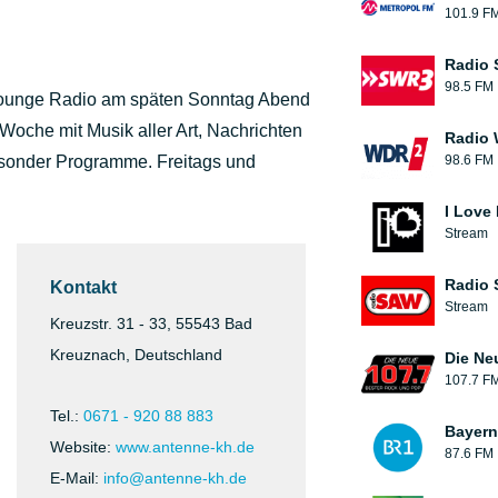
101.9 F
Radio
98.5 FM
Lounge Radio am späten Sonntag Abend
Woche mit Musik aller Art, Nachrichten
Radio
esonder Programme. Freitags und
98.6 FM
I Love
Stream
Radio
Kontakt
Stream
Kreuzstr. 31 - 33, 55543 Bad
Kreuznach, Deutschland
Die Ne
107.7 F
Tel.:
0671 - 920 88 883
Bayern
Website:
www.antenne-kh.de
87.6 FM
E-Mail:
info@antenne-kh.de