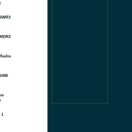
M
 SWR3
 WDR2
 Radio
 SAW
ue
M
 1