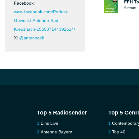
FFH To
Facebook:
Stream
www.facebook.com/Perfekt-
Geweckt-Antenne-Bad-
Kreuznach-156537144392614/
X:
@antennekh
Top 5 Radiosender
Top 5 Genr
Eins Live
Contemporar
Antenne Bayern
Top 40