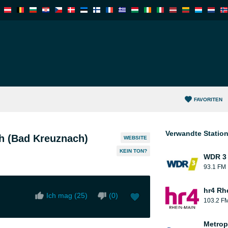
FAVORITEN
Verwandte Statio
h (Bad Kreuznach)
WEBSITE
KEIN TON?
WDR 3
93.1 FM
hr4 Rh
Ich mag (
25
)
(
0
)
103.2 F
Metrop