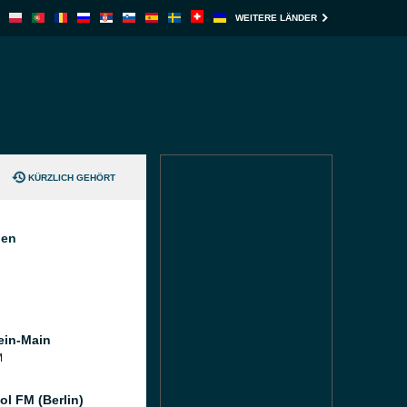
WEITERE LÄNDER
KÜRZLICH GEHÖRT
nen
ein-Main
M
ol FM (Berlin)