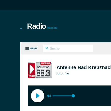
Radio
listen.de
MENÜ
LE GENRES
Antenne Bad Kreuznac
88.3 FM