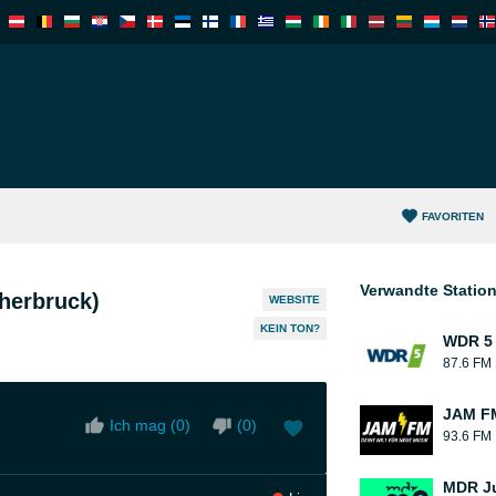
FAVORITEN
Verwandte Statio
herbruck)
WEBSITE
KEIN TON?
WDR 5
87.6 FM
JAM F
Ich mag (
0
)
(
0
)
93.6 FM
MDR J