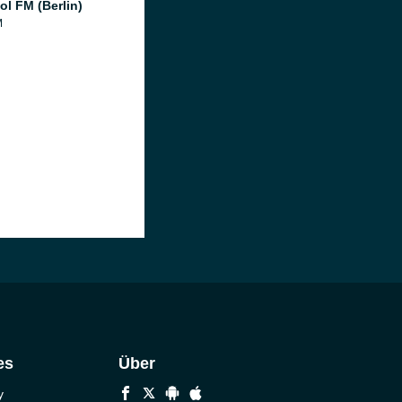
ol FM (Berlin)
M
es
Über
y