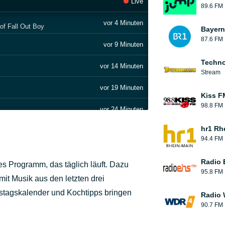
Live
89.6 FM
vor 4 Minuten
of Fall Out Boy
Bayern
87.6 FM
vor 9 Minuten
Techn
vor 14 Minuten
Stream
vor 19 Minuten
Kiss FM
98.8 FM
vor 24 Minuten
hr1 Rh
vor 28 Minuten
94.4 FM
vor 31 Minuten
Radio 
es Programm, das täglich läuft. Dazu
95.8 FM
vor 35 Minuten
it Musik aus den letzten drei
tstagskalender und Kochtipps bringen
Radio
vor 40 Minuten
90.7 FM