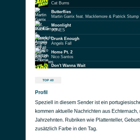
Cat Burns
⁠⁠Butterflies
Martin Garrix feat. Macklemore & Patrick Stump 
Moonlight
JONES
Drunk Enough
Angels Fall
Home Pt. 2
Nico Santos
Don't Wanna Wait
DT James & Kimbo
Midnight
TOP 40
Alesso
Profil
Galway Girl
Ed Sheeran
Speziell in diesem Sender ist ein portugiesisch
You're Gone (Everybody Knows That)
Fingertips
kommen aktuelle Nachrichten aus Echternach, m
1-800-273-8255
Jahrzehnten. Rubriken wie Plattenteller, Gebur
Logic
zusätzlich Farbe in den Tag.