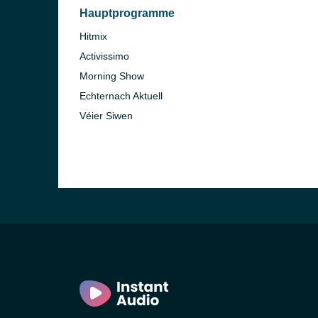
Hauptprogramme
Hitmix
Activissimo
Morning Show
Echternach Aktuell
Véier Siwen
)
in)