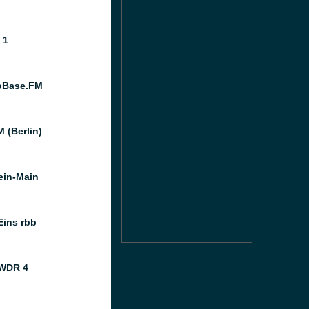
 1
oBase.FM
 (Berlin)
ein-Main
Eins rbb
 WDR 4