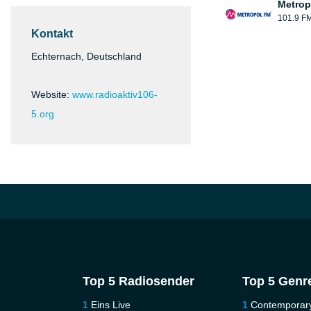
Metrop
101.9 F
Kontakt
Echternach, Deutschland
Website:
www.radioaktiv106-
5.org
Top 5 Radiosender
Top 5 Genr
Eins Live
Contemporar