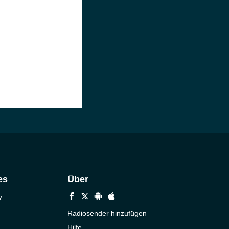
es
Über
y
Radiosender hinzufügen
Hilfe