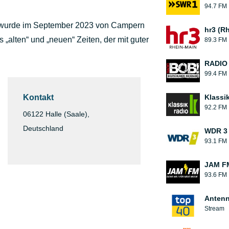
94.7 FM
o wurde im September 2023 von Campern
hr3 (R
s „alten“ und „neuen“ Zeiten, der mit guter
89.3 FM
RADIO
99.4 FM
Kontakt
Klassi
92.2 FM
06122 Halle (Saale),
Deutschland
WDR 3
93.1 FM
JAM F
93.6 FM
Antenn
Stream