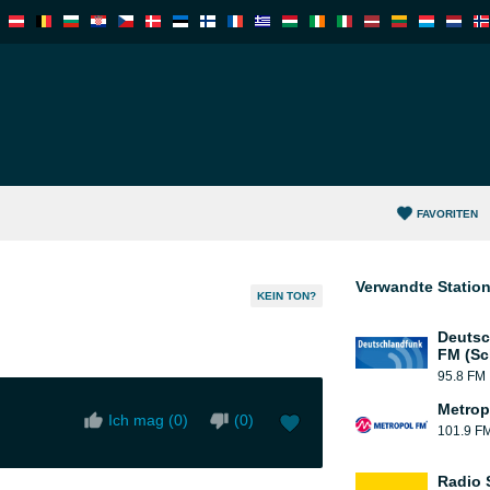
FAVORITEN
Verwandte Statio
KEIN TON?
Deutsc
FM (Sc
95.8 FM
Metrop
Ich mag (
0
)
(
0
)
101.9 F
Radio