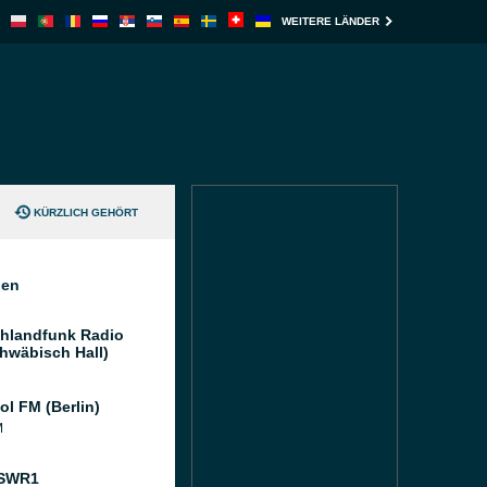
WEITERE LÄNDER
KÜRZLICH GEHÖRT
nen
hlandfunk Radio
hwäbisch Hall)
ol FM (Berlin)
M
 SWR1