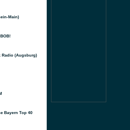
hein-Main)
 BOB!
k Radio (Augsburg)
M
e Bayern Top 40