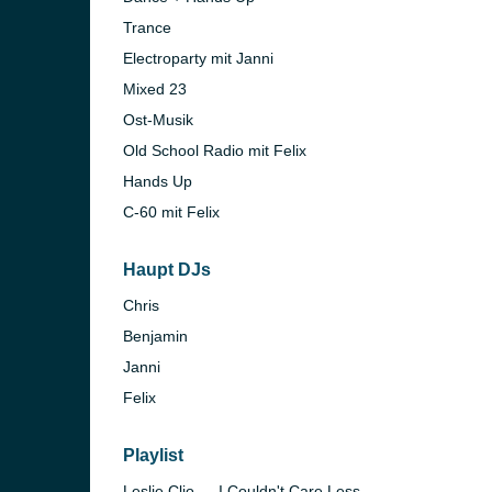
Trance
Electroparty mit Janni
Mixed 23
Ost-Musik
Old School Radio mit Felix
Hands Up
C-60 mit Felix
)
Haupt DJs
in)
Chris
Benjamin
Janni
Felix
Playlist
Leslie Clio — I Couldn't Care Less