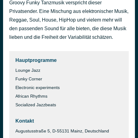
Groovy Funky Tanzmusik verspricht dieser
Across 110th Street
in 2.534 Sekunden
Privatsender. Eine Mischung aus elektronischer Musik,
Bobby Womack
Reggae, Soul, House, HipHop und vielem mehr will
den passenden Sound für alle bieten, die diese Musik
lieben und die Freiheit der Variabilität schätzen.
Hauptprogramme
Lounge Jazz
Funky Corner
Electronic experiments
African Rhythms
Socialized Jazzbeats
Kontakt
Augustusstraße 5, D-55131 Mainz, Deutschland