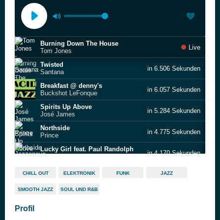
Burning Down The House
Live
Tom Jones
Twisted
in 6.506 Sekunden
Santana
Breakfast @ denny's
in 6.057 Sekunden
Buckshot LeFonque
Spirits Up Above
in 5.284 Sekunden
José James
Northside
in 4.775 Sekunden
Prince
Lucky Girl feat. Paul Randolph
in 4.170 Sekunden
Jazzanova feat. Clara Hill
Give Love a Chance
in 3.479 Sekunden
CHILL OUT
ELEKTRONIK
FUNK
JAZZ
Candycream
SMOOTH JAZZ
SOUL UND R&B
Fat Albert Rotunda
in 3.187 Sekunden
Herbie Hancock feat. Corinne Bailey Rae
Profil
Another Way to Die
in 2.797 Sekunden
Jack White