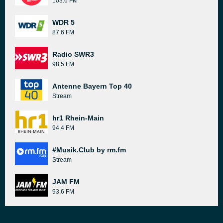
103.6 FM
WDR 5
87.6 FM
Radio SWR3
98.5 FM
Antenne Bayern Top 40
Stream
hr1 Rhein-Main
94.4 FM
#Musik.Club by rm.fm
Stream
JAM FM
93.6 FM