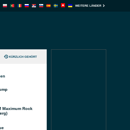
WEITERE LÄNDER
KÜRZLICH GEHÖRT
nen
ump
M Maximum Rock
erg)
ue