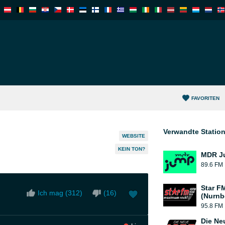
FAVORITEN
Verwandte Statio
WEBSITE
KEIN TON?
MDR J
89.6 FM
Star F
Ich mag (
312
)
(
16
)
(Nurnb
95.8 FM
Die Ne