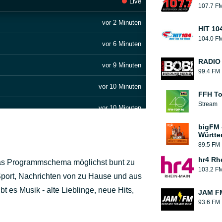
Live
107.7 F
vor 2 Minuten
HIT 104
104.0 F
vor 6 Minuten
RADIO
vor 9 Minuten
99.4 FM
vor 10 Minuten
FFH To
Stream
vor 10 Minuten
bigFM 
vor 13 Minuten
Württe
89.5 FM
vor 16 Minuten
hr4 Rh
das Programmschema möglichst bunt zu
103.2 F
vor 20 Minuten
Sport, Nachrichten von zu Hause und aus
t es Musik - alte Lieblinge, neue Hits,
JAM F
vor 24 Minuten
93.6 FM