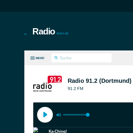
Radio
listen.de
MENÜ
LE GENRES
Radio 91.2 (Dortmund)
91.2 FM
Ka-Ching!