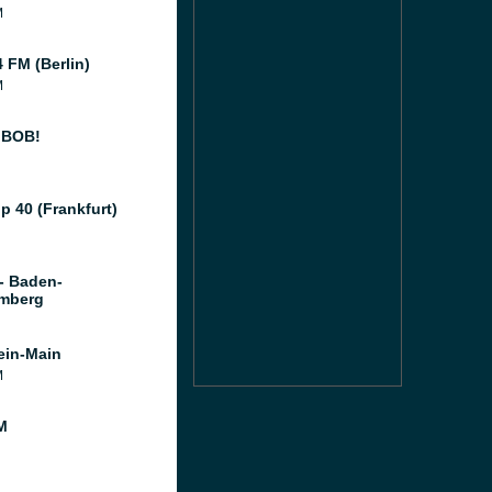
M
 FM (Berlin)
M
 BOB!
p 40 (Frankfurt)
- Baden-
mberg
ein-Main
M
M