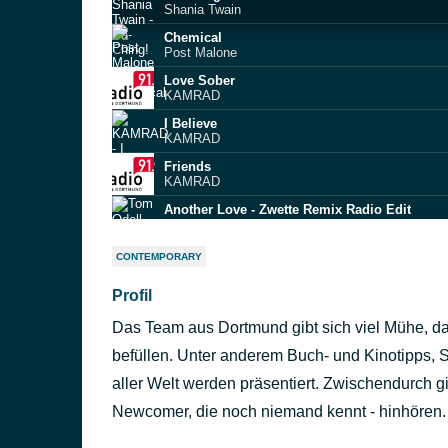
Shania Twain
Chemical
Post Malone
Love Sober
KAMRAD
I Believe
KAMRAD
Friends
KAMRAD
Another Love - Zwette Remix Radio Edit
Tom Odell
New Religion
CONTEMPORARY
Bebe Rexha
Profil
Lush Life
Zara Larsson
Das Team aus Dortmund gibt sich viel Mühe, 
'74-'75
The Connells
befüllen. Unter anderem Buch- und Kinotipps, 
Iko Iko
aller Welt werden präsentiert. Zwischendurch gib
Justin Wellington
Newcomer, die noch niemand kennt - hinhören.